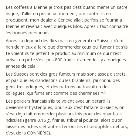
Les coffees a Bienne je crois pas c’est quand meme un sacre
risque, d’aller en prison un moment, par contre ils en
produisent, mon dealer a Geneve allait parfois se fournir a
Bienne et revenait avec quelques kilos. Apres il faut connaitre
les bonnes personnes.
Apres ca depend des flics mais en general en Suisse il n’ont
rien de mieux a faire que d’emmerder ceux qui fument et s’ils
te voient ils te jettent le produit au minimum ce qui m’est
arrive, un pote s’est pris 800 francs d’amende il y a quelques
annees de cela.
Les Suisses sont des gros fumeurs mais sont assez discrets,
et pas que les clandestins ou les branleurs, j’ai connu des
gens tres eduques, et des patrons au travail ou des
collegues, qui fumaient comme des cheminees ^^
Les policiers francais s’ils te voient avec un petard ils
deviennent hysteriques, pour eux c’est l’affaire du siecle, on
s’est deja fait emmerder plusieurs fois pour des quantites
ridicules (genre 0,15 g, finir au tribunal pour ca, alors qu’on
laisse des fiches s et autres terroristes et pedophiles dehors,
c’est de la CONNERIE).