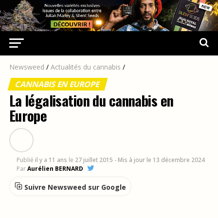
Newsweed
/
Actualités du cannabis
/
CANNABIS EN EUROPE
La légalisation du cannabis en
Europe
Publié
il y a 11 ans
le
27 juillet 2015
- Mis à jour le 13 décembre 2024
Par
Aurélien BERNARD
Suivre Newsweed sur Google