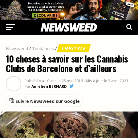
LIFESTYLE
Newsweed
/
Tendances
/
10 choses à savoir sur les Cannabis
Clubs de Barcelone et d’ailleurs
Publié
il y a 10 ans
le
25 mai 2016
- Mis à jour le 3 avril 2023
Par
Aurélien BERNARD
Suivre Newsweed sur Google