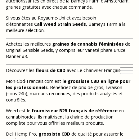
autoflorissantes en direct de la Barney’s Farm d’Amsterdam,
graines gratuites avec chaque commande.
Si vous êtes au Royaume-Uni et avez besoin
d’étonnantes
Cali Weed Strain Seeds
, Barney’s Farm a la
meilleure sélection.
Achetez les meilleures
graines de cannabis féminisées
de
Original Sensible Seeds, y compris leur variété phare Bruce
Banner #3.
Découvrez les
fleurs de CBD
avec Le Chanvrier Français
Mon-Cbd-Francais.com est
le grossiste CBD en ligne pour
les professionnels
. Bénéficiez de prix de gros, livraison
(sous 24h), marques reconnues, des produits analysés et
contrôlés.
Weecl est le
fournisseur B2B français de référence
en
cannabinoïdes. Ils maitrisent la chaine de production
complète pour vous offrir les meilleurs produits.
Deli Hemp Pro,
grossiste CBD
de qualité pour assurer le