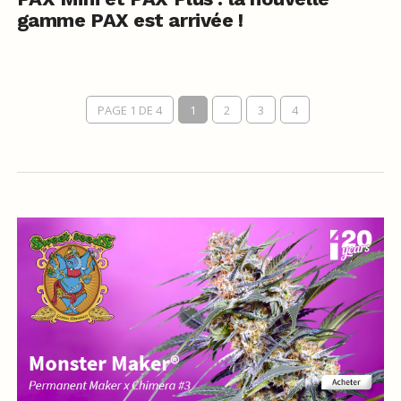
gamme PAX est arrivée !
PAGE 1 DE 4
1
2
3
4