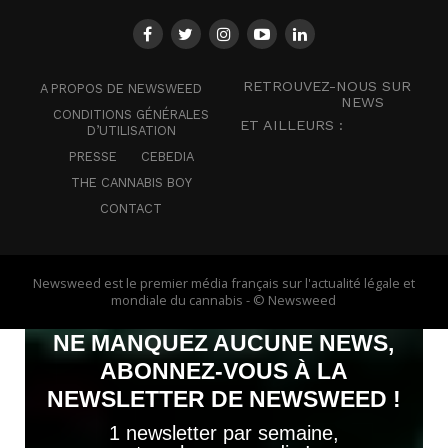
RETROUVEZ-NOUS SUR
A PROPOS DE NEWSWEED
NEWS
CONDITIONS GÉNÉRALES
ET AILLEURS :
D’UTILISATION
PRESSE
CEBEDIA
THE CANNABIS BOY
CONTACT
Newsweed est le premier média français sur l'actualité légale et
mondiale du cannabis - © Newsweed
NE MANQUEZ AUCUNE NEWS,
ABONNEZ-VOUS À LA
NEWSLETTER DE NEWSWEED !
1 newsletter par semaine,