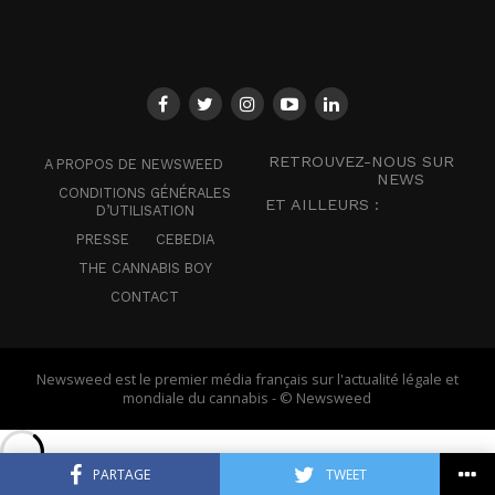
RETROUVEZ-NOUS SUR
A PROPOS DE NEWSWEED
NEWS
CONDITIONS GÉNÉRALES
ET AILLEURS :
D’UTILISATION
PRESSE
CEBEDIA
THE CANNABIS BOY
CONTACT
Newsweed est le premier média français sur l'actualité légale et
mondiale du cannabis - © Newsweed
PARTAGE
TWEET
Français