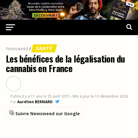
SANTÉ
Newsweed
/
Les bénéfices de la légalisation du
cannabis en France
Publié
il y a 11 ans
le
25 avril 2015
- Mis à jour le 13 décembre 2024
Par
Aurélien BERNARD
Suivre Newsweed sur Google