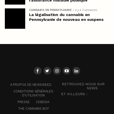
l’assurance maladie publique
CANNABIS EN PENNSYLVANIE
il y a 3 semaines
La légalisation du cannabis en
Pennsylvanie de nouveau en suspens
RETROUVEZ-NOUS SUR
A PROPOS DE NEWSWEED
NEWS
CONDITIONS GÉNÉRALES
ET AILLEURS :
D’UTILISATION
PRESSE
CEBEDIA
THE CANNABIS BOY