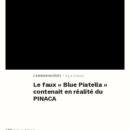
CANNABINOÏDES
il y a 2 mois
Le faux « Blue Piatella »
contenait en réalité du
PINACA
CBD
il y a 2 mois