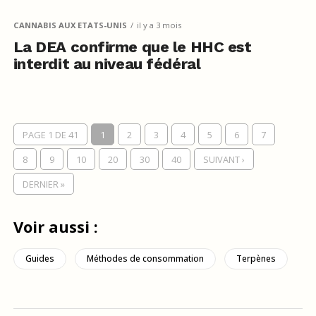
CANNABIS AUX ETATS-UNIS
il y a 3 mois
La DEA confirme que le HHC est
interdit au niveau fédéral
PAGE 1 DE 41
1
2
3
4
5
6
7
8
9
10
20
30
40
SUIVANT ›
DERNIER »
Voir aussi :
Guides
Méthodes de consommation
Terpènes