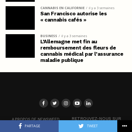
CANNABIS EN CALIFORNIE
il y a 3 semaines
San Francisco autorise les
« cannabis cafés »
BUSINESS
il y a 3 semaines
L’Allemagne met fin au
remboursement des fleurs de
cannabis médical par l’assurance
maladie publique
RETROUVEZ-NOUS SUR
A PROPOS DE NEWSWEED
NEWS
PARTAGE
TWEET
CONDITIONS GÉNÉRALES
ET AILLEURS :
D’UTILISATION