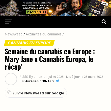
Newsweed
/
Actualités du cannabis
/
CANNABIS EN EUROPE
Semaine du cannabis en Europe :
Mary Jane x Cannabis Europa, le
récap’
Publié
il y a 1 an
le
1 juillet 2025
- Mis à jour le 25 mars 2026
Par
Aurélien BERNARD
Suivre Newsweed sur Google