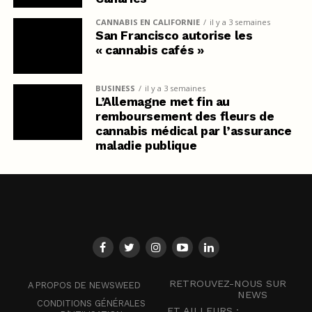
CANNABIS EN CALIFORNIE
il y a 3 semaines
San Francisco autorise les
« cannabis cafés »
BUSINESS
il y a 3 semaines
L’Allemagne met fin au
remboursement des fleurs de
cannabis médical par l’assurance
maladie publique
RETROUVEZ-NOUS SUR
A PROPOS DE NEWSWEED
NEWS
CONDITIONS GÉNÉRALES
ET AILLEURS :