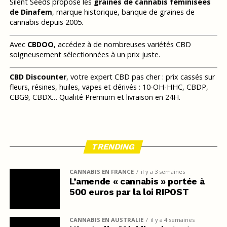
Silent Seeds propose les
graines de cannabis féminisées
de Dinafem
, marque historique, banque de graines de
cannabis depuis 2005.
Avec
CBDOO
, accédez à de nombreuses variétés CBD
soigneusement sélectionnées à un prix juste.
CBD Discounter
, votre expert CBD pas cher : prix cassés sur
fleurs, résines, huiles, vapes et dérivés : 10-OH-HHC, CBDP,
CBG9, CBDX… Qualité Premium et livraison en 24H.
TRENDING
CANNABIS EN FRANCE
il y a 3 semaines
L’amende « cannabis » portée à
500 euros par la loi RIPOST
CANNABIS EN AUSTRALIE
il y a 4 semaines