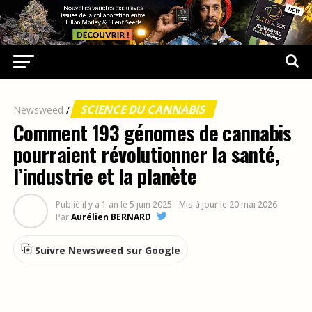
SCIENCE DU CANNABIS
Newsweed
/
Comment 193 génomes de cannabis
pourraient révolutionner la santé,
l’industrie et la planète
Publié
il y a 1 an
le
5 juin 2025
- Mis à jour le 20 mai 2026
Par
Aurélien BERNARD
Suivre Newsweed sur Google