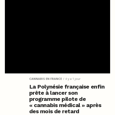
légalisation du cannabis en France. Le gouvernement français
n’a pas annoncé de projet de légalisation du cannabis récréatif
et les politiques actuelles menées par le ministre de l’intérieur
Gérald Darmanin restent répressives.
La légalisation de l’usage thérapeutique du cannabis est limitée,
l’élargissement du cannabis thérapeutique prévu désormais
pour 2026 ne prévoyant pas d’accès aux fleurs de cannabis,
seulement aux huiles et extraits.
CANNABIS EN FRANCE
il y a 1 jour
La Polynésie française enfin
prête à lancer son
programme pilote de
« cannabis médical » après
des mois de retard