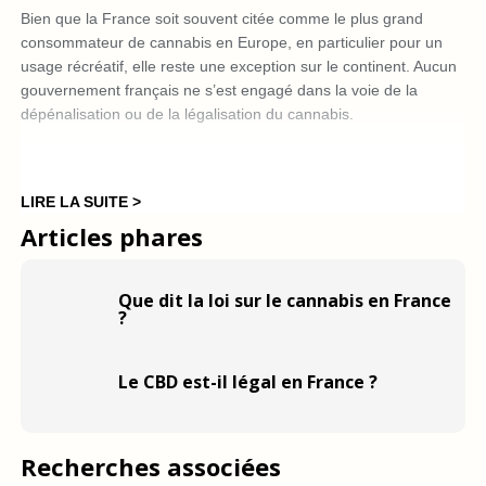
Bien que la France soit souvent citée comme le plus grand
consommateur de cannabis en Europe, en particulier pour un
usage récréatif, elle reste une exception sur le continent. Aucun
gouvernement français ne s’est engagé dans la voie de la
dépénalisation ou de la légalisation du cannabis.
En 2020, la majorité macroniste a re-pénalisé l’usage simple de
cannabis, en introduisant une amende forfaitaire, alors que le
LIRE LA SUITE >
ministre de l’intérieur Gérald Darmanin continuera ensuite de
Articles phares
poursuivre une approche répressive. Au début de l’année 2024,
il a annoncé son intention de cibler à la fois l’offre et la demande
de cannabis et a proposé d’étendre les tests salivaires sur la
Que dit la loi sur le cannabis en France
voie publique.
?
L’usage thérapeutique du cannabis est légal en France depuis
Le CBD est-il légal en France ?
2013, mais cette légalisation est limitée. Seul le Sativex, un
médicament utilisé pour traiter la sclérose en plaques, a été
autorisé à la commercialisation en 2014, mais il n’est toujours
pas disponible en France en raison de problèmes non résolus
Recherches associées
entre son fabricant et le gouvernement. Le Marinol est