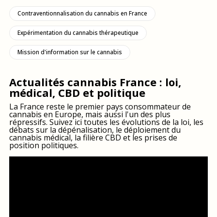
accessible sur la base d’une exemption individuelle depuis le
Contraventionnalisation du cannabis en France
début des années 2000. Cette situation restrictive, souvent
critiquée par les associations et certains professionnels de
Expérimentation du cannabis thérapeutique
santé, contraste avec l’assouplissement de la législation sur le
cannabis adopté en Europe depuis le début des années 2000.
Mission d'information sur le cannabis
Depuis quand le cannabis est-il illégal
Actualités cannabis France : loi,
en France ?
médical, CBD et politique
Le cannabis a été rendu illégal en France en 1970 par l’adoption
La France reste le premier pays consommateur de
de la loi du 31 décembre 1970. Cette loi interdit la production, la
cannabis en Europe, mais aussi l'un des plus
vente et la consommation de cannabis, ainsi que d’autres
répressifs. Suivez ici toutes les évolutions de la loi, les
débats sur la dépénalisation, le déploiement du
drogues, et prévoit des sanctions sévères en cas d’infraction.
cannabis médical, la filière CBD et les prises de
Prise à l’origine dans un but sanitaire, les fréquentes
position politiques.
modifications de la loi ont évacué tout ce pan au profit d’une
approche uniquement répressive.
Quand la France va-t-elle légaliser le
cannabis ?
À l’heure actuelle, il n’existe pas de calendrier définitif pour la