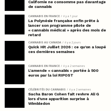
Californie ne consomme pas davantage
de cannabis
CANNABIS EN FRANCE
il y a 1 jour
La Polynésie française enfin prête à
lancer son programme pilote de
« cannabis médical » après des mois de
retard
CANNABIS AU CANADA
il y a 2 jours
Quick Hit Juillet 2026 : ce qu’on a loupé
ces dernières semaines
CANNABIS EN FRANCE
il y a 2 semaines
L’amende « cannabis » portée à 500
euros par la loi RIPOST
CÉLÉBRITÉS DU CANNABIS
il y a 2 semaines
Sacha Baron Cohen fait revivre Ali G
lors d’une apparition surprise à
Wimbledon