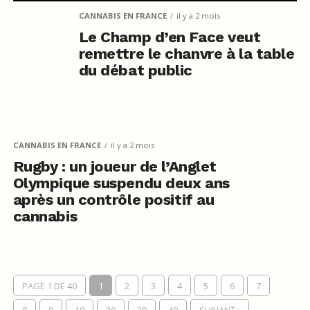
CANNABIS EN FRANCE
il y a 2 mois
Le Champ d’en Face veut
remettre le chanvre à la table
du débat public
CANNABIS EN FRANCE
il y a 2 mois
Rugby : un joueur de l’Anglet
Olympique suspendu deux ans
après un contrôle positif au
cannabis
PAGE 1 DE 40
1
2
3
4
5
6
7
8
9
10
20
30
40
SUIVANT ›