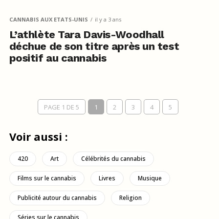
CANNABIS AUX ETATS-UNIS
il y a 3 ans
L’athlète Tara Davis-Woodhall
déchue de son titre après un test
positif au cannabis
PAGE 1 DE 5
1
2
3
4
5
Voir aussi :
420
Art
Célébrités du cannabis
Films sur le cannabis
Livres
Musique
Publicité autour du cannabis
Religion
Séries sur le cannabis