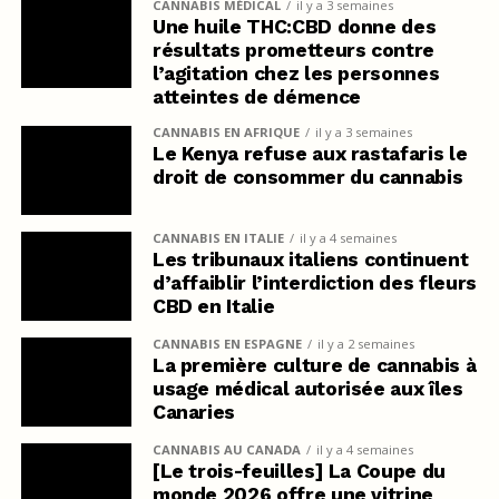
CANNABIS MÉDICAL
il y a 3 semaines
Une huile THC:CBD donne des
résultats prometteurs contre
l’agitation chez les personnes
atteintes de démence
CANNABIS EN AFRIQUE
il y a 3 semaines
Le Kenya refuse aux rastafaris le
droit de consommer du cannabis
CANNABIS EN ITALIE
il y a 4 semaines
Les tribunaux italiens continuent
d’affaiblir l’interdiction des fleurs
CBD en Italie
CANNABIS EN ESPAGNE
il y a 2 semaines
La première culture de cannabis à
usage médical autorisée aux îles
Canaries
CANNABIS AU CANADA
il y a 4 semaines
[Le trois-feuilles] La Coupe du
monde 2026 offre une vitrine