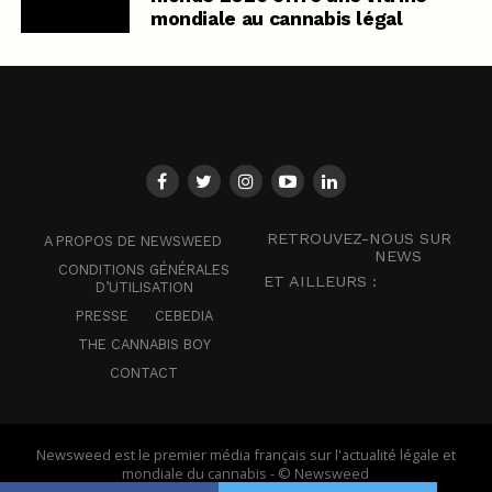
mondiale au cannabis légal
RETROUVEZ-NOUS SUR
A PROPOS DE NEWSWEED
NEWS
CONDITIONS GÉNÉRALES
ET AILLEURS :
D’UTILISATION
PRESSE
CEBEDIA
THE CANNABIS BOY
CONTACT
Newsweed est le premier média français sur l'actualité légale et
mondiale du cannabis - © Newsweed