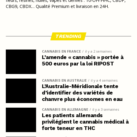
fleurs, résines, huiles, vapes et dérivés : 10-OH-HHC, CBDP,
CBG9, CBDX… Qualité Premium et livraison en 24H.
TRENDING
CANNABIS EN FRANCE
il y a 2 semaines
L’amende « cannabis » portée à
500 euros par la loi RIPOST
CANNABIS EN AUSTRALIE
il y a 4 semaines
L’Australie-Méridionale tente
d’identifier des variétés de
chanvre plus économes en eau
CANNABIS EN ALLEMAGNE
il y a 3 semaines
Les patients allemands
privilégient le cannabis médical à
forte teneur en THC