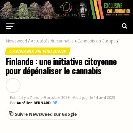
Newsweed
/
Actualités du cannabis
/
Cannabis en Europe
/
CANNABIS EN FINLANDE
Finlande : une initiative citoyenne
pour dépénaliser le cannabis
Publié
il y a 7 ans
le
9 octobre 2019
- Mis à jour le 14 avril 2023
Par
Aurélien BERNARD
Suivre Newsweed sur Google