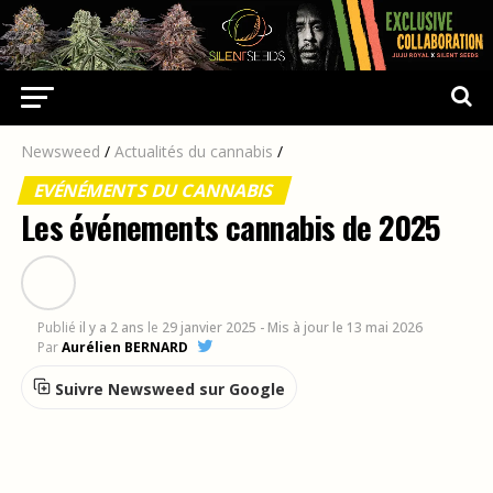
Newsweed
/
Actualités du cannabis
/
EVÉNÉMENTS DU CANNABIS
Les événements cannabis de 2025
Publié
il y a 2 ans
le
29 janvier 2025
- Mis à jour le 13 mai 2026
Par
Aurélien BERNARD
Suivre Newsweed sur Google