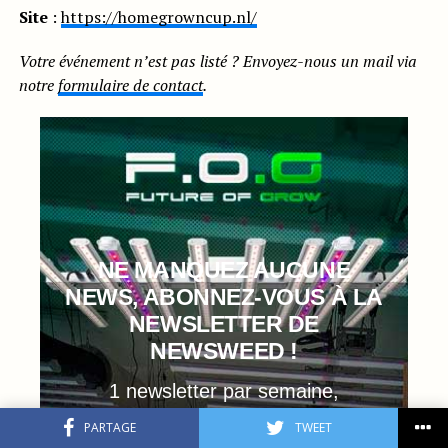
Site
:
https://homegrowncup.nl/
Votre événement n’est pas listé ? Envoyez-nous un mail via
notre
formulaire de contact
.
NE MANQUEZ AUCUNE
NEWS, ABONNEZ-VOUS À LA
NEWSLETTER DE
NEWSWEED !
1 newsletter par semaine,
PARTAGE
TWEET
tous les mercredis !