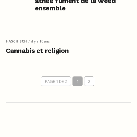
athée fument de la weed
ensemble
HASCHISCH
il y a 10 ans
Cannabis et religion
PAGE 1 DE 2
1
2