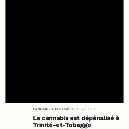
CANNABIS AUX CARAÏBES
il y a 7 ans
Le cannabis est dépénalisé à
Trinité-et-Tobaggo