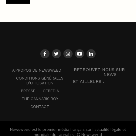
RETROUVEZ-NOUS SUR
A PROPOS DE NEWSWEED
NEWS
CONDITIONS GÉNÉRALES
ET AILLEURS :
D’UTILISATION
PRESSE
CEBEDIA
THE CANNABIS BOY
CONTACT
Newsweed est le premier média français sur l'actualité légale et
mondiale du cannabis - © Newsweed