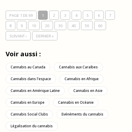
PAGE 1 DE 69
1
2
3
4
5
6
7
8
9
10
20
30
40
50
60
SUIVANT ›
DERNIER »
Voir aussi :
Cannabis au Canada
Cannabis aux Caraïbes
Cannabis dans l'espace
Cannabis en Afrique
Cannabis en Amérique Latine
Cannabis en Asie
Cannabis en Europe
Cannabis en Océanie
Cannabis Social Clubs
Evénéments du cannabis
Légalisation du cannabis