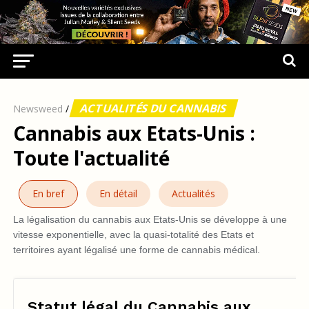
ACTUALITÉS DU CANNABIS
Newsweed
/
Cannabis aux Etats-Unis :
Toute l'actualité
En bref
En détail
Actualités
La légalisation du cannabis aux Etats-Unis se développe à une
vitesse exponentielle, avec la quasi-totalité des Etats et
territoires ayant légalisé une forme de cannabis médical.
Statut légal du Cannabis aux