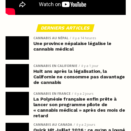
DERNIERS ARTICLES
CANNABIS AU NÉPAL
il y a 14 heures
Une province népalaise légalise le
cannabis médical
CANNABIS EN CALIFORNIE
il y a 1 jour
Huit ans après la légalisation, la
Californie ne consomme pas davantage
de cannabis
CANNABIS EN FRANCE
il y a 2 jours
La Polynésie française enfin prête à
lancer son programme pilote de
« cannabis médical » après des mois de
retard
CANNABIS AU CANADA
il y a 2 jours
Quick Hit Juillet 2026 : ce qu’on a loupé