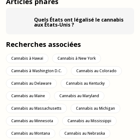
Articles phares
Pourtant les Etats-Unis ont été les pionniers de la lutte contre le
cannabis, et la drogue en général, avec les plus haut taux
d’incarcération mondiale, 650 000 personnes arrêtées chaque
Quels États ont légalisé le cannabis
année
pour un usage simple de cannabis
, que la loi fédérale
aux États-Unis ?
prohibe toujours et classe sans vertus thérapeutiques aux côtés
de l’héroïne. Cette prohibition semble toucher à sa fin, poussée
Recherches associées
par une véritable
« Ruée vers l’or vert »
et une volonté de
réparation des dégâts causés par la guerre aux drogues et aux
drogués.
Cannabis à Hawaï
Cannabis à New York
Cannabis à Washington D.C.
Cannabis au Colorado
Cannabis au Delaware
Cannabis au Kentucky
Cannabis au Maine
Cannabis au Maryland
Cannabis au Massachusetts
Cannabis au Michigan
Cannabis au Minnesota
Cannabis au Mississippi
Cannabis au Montana
Cannabis au Nebraska