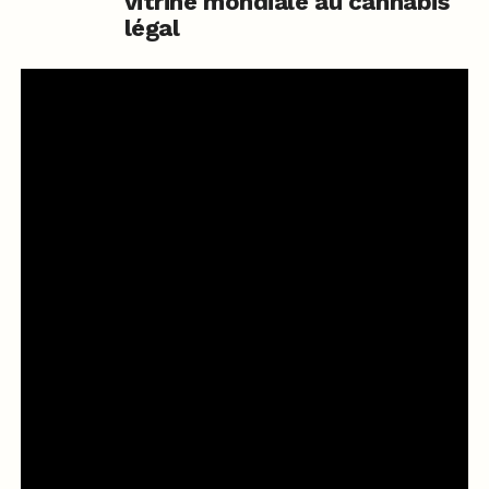
vitrine mondiale au cannabis
légal