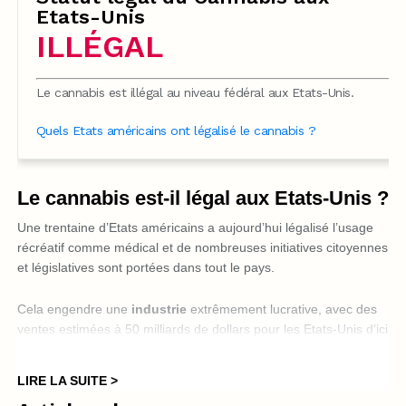
Etats-Unis
ILLÉGAL
Le cannabis est illégal au niveau fédéral aux Etats-Unis.
Quels Etats américains ont légalisé le cannabis ?
Le cannabis est-il légal aux Etats-Unis ?
Une trentaine d’Etats américains a aujourd’hui légalisé l’usage
récréatif comme médical et de nombreuses initiatives citoyennes
et législatives sont portées dans tout le pays.
Cela engendre une
industrie
extrêmement lucrative, avec des
ventes estimées à 50 milliards de dollars pour les Etats-Unis d’ici
2025, ce qui en ferait un marché encore
plus prospère que
celui de la bière
.
LIRE LA SUITE >