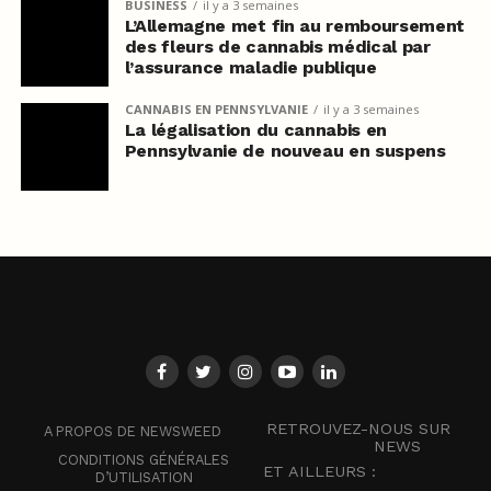
BUSINESS
il y a 3 semaines
L’Allemagne met fin au remboursement
des fleurs de cannabis médical par
l’assurance maladie publique
CANNABIS EN PENNSYLVANIE
il y a 3 semaines
La légalisation du cannabis en
Pennsylvanie de nouveau en suspens
RETROUVEZ-NOUS SUR
A PROPOS DE NEWSWEED
NEWS
CONDITIONS GÉNÉRALES
ET AILLEURS :
D’UTILISATION