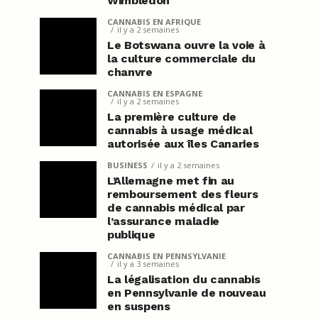
Wimbledon
CANNABIS EN AFRIQUE
il y a 2 semaines
Le Botswana ouvre la voie à
la culture commerciale du
chanvre
CANNABIS EN ESPAGNE
il y a 2 semaines
La première culture de
cannabis à usage médical
autorisée aux îles Canaries
BUSINESS
il y a 2 semaines
L’Allemagne met fin au
remboursement des fleurs
de cannabis médical par
l’assurance maladie
publique
CANNABIS EN PENNSYLVANIE
il y a 3 semaines
La légalisation du cannabis
en Pennsylvanie de nouveau
en suspens