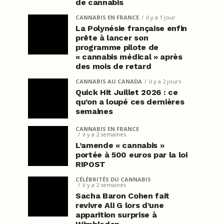
de cannabis
CANNABIS EN FRANCE
il y a 1 jour
La Polynésie française enfin
prête à lancer son
programme pilote de
« cannabis médical » après
des mois de retard
CANNABIS AU CANADA
il y a 2 jours
Quick Hit Juillet 2026 : ce
qu’on a loupé ces dernières
semaines
CANNABIS EN FRANCE
il y a 2 semaines
L’amende « cannabis »
portée à 500 euros par la loi
RIPOST
CÉLÉBRITÉS DU CANNABIS
il y a 2 semaines
Sacha Baron Cohen fait
revivre Ali G lors d’une
apparition surprise à