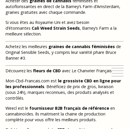
Acheter des
graines de cannabis
féminisées et
autoflorissantes en direct de la Barney’s Farm d’Amsterdam,
graines gratuites avec chaque commande.
Si vous êtes au Royaume-Uni et avez besoin
d’étonnantes
Cali Weed Strain Seeds
, Barney’s Farm a la
meilleure sélection.
Achetez les meilleures
graines de cannabis féminisées
de
Original Sensible Seeds, y compris leur variété phare Bruce
Banner #3.
Découvrez les
fleurs de CBD
avec Le Chanvrier Français
Mon-Cbd-Francais.com est
le grossiste CBD en ligne pour
les professionnels
. Bénéficiez de prix de gros, livraison
(sous 24h), marques reconnues, des produits analysés et
contrôlés.
Weecl est le
fournisseur B2B français de référence
en
cannabinoïdes. Ils maitrisent la chaine de production
complète pour vous offrir les meilleurs produits.