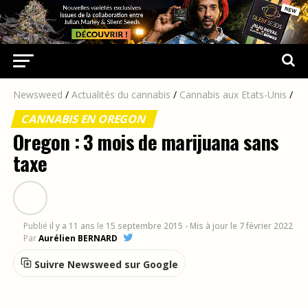
Newsweed
/
Actualités du cannabis
/
Cannabis aux Etats-Unis
/
CANNABIS EN OREGON
Oregon : 3 mois de marijuana sans
taxe
Publié
il y a 11 ans
le
15 septembre 2015
- Mis à jour le 7 février 2022
Par
Aurélien BERNARD
Suivre Newsweed sur Google