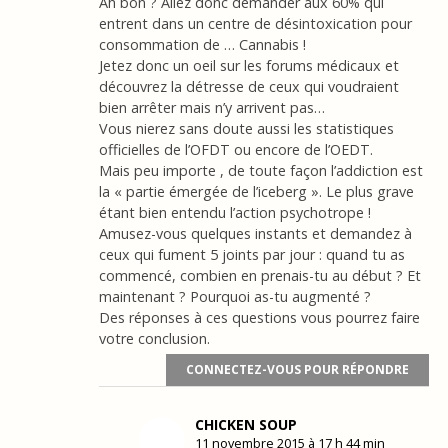
Ah bon ? Allez donc demander aux 60% qui
entrent dans un centre de désintoxication pour
consommation de … Cannabis !
Jetez donc un oeil sur les forums médicaux et
découvrez la détresse de ceux qui voudraient
bien arrêter mais n’y arrivent pas…
Vous nierez sans doute aussi les statistiques
officielles de l’OFDT ou encore de l’OEDT.
Mais peu importe , de toute façon l’addiction est
la « partie émergée de l’iceberg ». Le plus grave
étant bien entendu l’action psychotrope !
Amusez-vous quelques instants et demandez à
ceux qui fument 5 joints par jour : quand tu as
commencé, combien en prenais-tu au début ? Et
maintenant ? Pourquoi as-tu augmenté ?
Des réponses à ces questions vous pourrez faire
votre conclusion.
CONNECTEZ-VOUS POUR RÉPONDRE
CHICKEN SOUP
11 novembre 2015 à 17 h 44 min