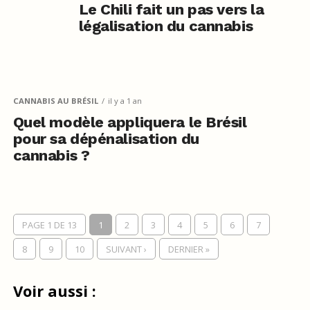
Le Chili fait un pas vers la
légalisation du cannabis
CANNABIS AU BRÉSIL
il y a 1 an
Quel modèle appliquera le Brésil
pour sa dépénalisation du
cannabis ?
PAGE 1 DE 13
1
2
3
4
5
6
7
8
9
10
SUIVANT ›
DERNIER »
Voir aussi :