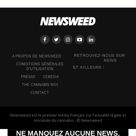
RETROUVEZ-NOUS SUR
A PROPOS DE NEWSWEED
NEWS
CONDITIONS GÉNÉRALES
ET AILLEURS :
D’UTILISATION
PRESSE
CEBEDIA
THE CANNABIS BOY
CONTACT
Newsweed est le premier média français sur l'actualité légale et
mondiale du cannabis - © Newsweed
NE MANQUEZ AUCUNE NEWS,