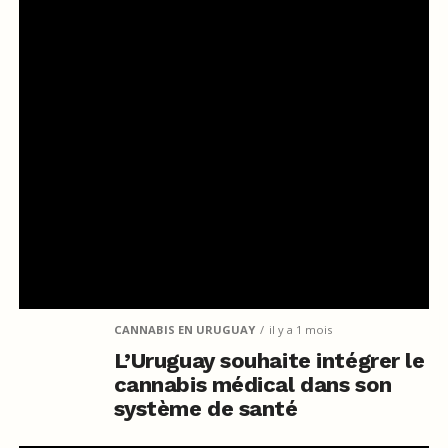
En Amérique latine, la marijuana peut être consommée dans
certains pays pour un usage médical ou personnel. Au Panama
et à Porto Rico, vous pouvez consommer du cannabis à
condition de vous trouver dans une résidence privée. D’autres
pays comme la Colombie et l’Uruguay autorisent l’usage
médical, tandis que le Chili a décriminalisé la possession de
petites quantités. L’Argentine et le Pérou ont des lois autorisant
les gens à cultiver leur cannabis à domicile pour un usage
médical. D’ici 2023, tous les pays d’Amérique latine auront
réglementé l’industrie du cannabis médical, à l’exception du
Mexique, du Honduras, du Nicaragua et du Salvador. Ces pays
n’ont actuellement aucune loi pour réglementer le cannabis.
CANNABIS EN URUGUAY
il y a 1 mois
L’Uruguay souhaite intégrer le
cannabis médical dans son
système de santé