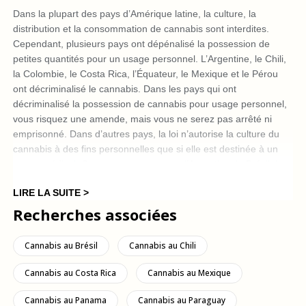
Dans la plupart des pays d’Amérique latine, la culture, la
distribution et la consommation de cannabis sont interdites.
Cependant, plusieurs pays ont dépénalisé la possession de
petites quantités pour un usage personnel. L’Argentine, le Chili,
la Colombie, le Costa Rica, l’Équateur, le Mexique et le Pérou
ont décriminalisé le cannabis. Dans les pays qui ont
décriminalisé la possession de cannabis pour usage personnel,
vous risquez une amende, mais vous ne serez pas arrêté ni
emprisonné. Dans d’autres pays, la loi n’autorise la culture du
cannabis à des fins personnelles que si elle est destinée à un
usage médical. Ces pays comprennent l’Argentine, le Brésil, le
Chili, la Colombie et le Pérou. Tous les pays d’Amérique latine
LIRE LA SUITE >
ne vous permettent donc pas d’acheter légalement des graines
d’herbe pour les cultiver en extérieur et en intérieur. Avant de
Recherches associées
vous lancer dans une telle activité, vérifiez la législation en
vigueur dans votre pays de résidence.
Cannabis au Brésil
Cannabis au Chili
Consommation
Cannabis au Costa Rica
Cannabis au Mexique
Actuellement, la consommation de cannabis est légale en
Cannabis au Panama
Cannabis au Paraguay