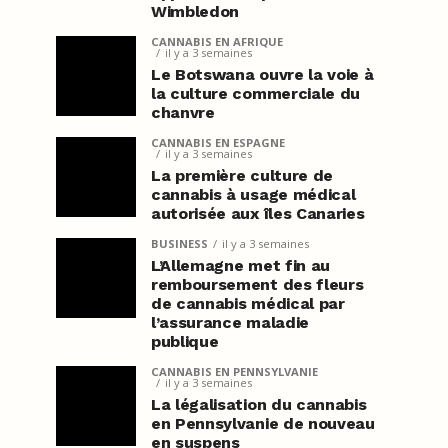
Wimbledon
CANNABIS EN AFRIQUE
il y a 3 semaines
Le Botswana ouvre la voie à
la culture commerciale du
chanvre
CANNABIS EN ESPAGNE
il y a 3 semaines
La première culture de
cannabis à usage médical
autorisée aux îles Canaries
BUSINESS
il y a 3 semaines
L’Allemagne met fin au
remboursement des fleurs
de cannabis médical par
l’assurance maladie
publique
CANNABIS EN PENNSYLVANIE
il y a 3 semaines
La légalisation du cannabis
en Pennsylvanie de nouveau
en suspens