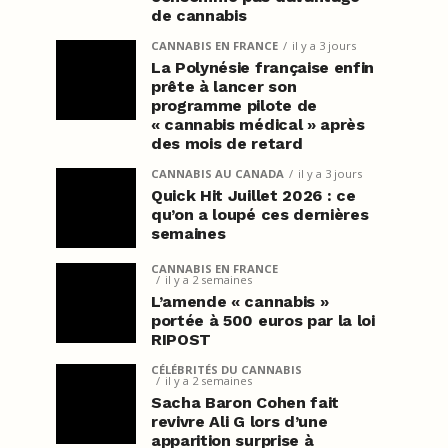
de cannabis
CANNABIS EN FRANCE
il y a 3 jours
La Polynésie française enfin
prête à lancer son
programme pilote de
« cannabis médical » après
des mois de retard
CANNABIS AU CANADA
il y a 3 jours
Quick Hit Juillet 2026 : ce
qu’on a loupé ces dernières
semaines
CANNABIS EN FRANCE
il y a 2 semaines
L’amende « cannabis »
portée à 500 euros par la loi
RIPOST
CÉLÉBRITÉS DU CANNABIS
il y a 2 semaines
Sacha Baron Cohen fait
revivre Ali G lors d’une
apparition surprise à