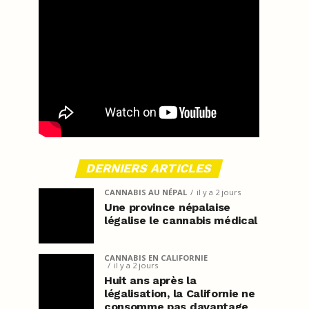
DERNIERS ARTICLES
CANNABIS AU NÉPAL
il y a 2 jours
Une province népalaise
légalise le cannabis médical
CANNABIS EN CALIFORNIE
il y a 2 jours
Huit ans après la
légalisation, la Californie ne
consomme pas davantage