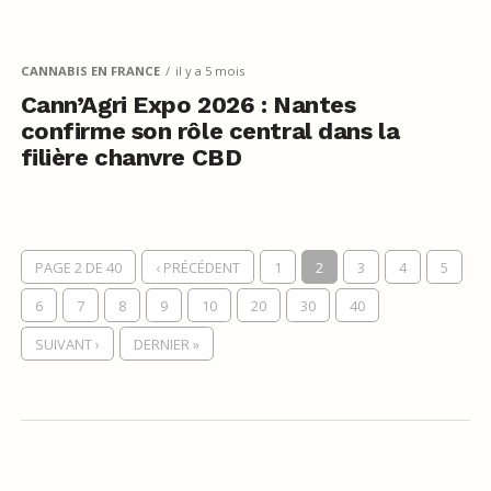
CANNABIS EN FRANCE
il y a 5 mois
Cann’Agri Expo 2026 : Nantes
confirme son rôle central dans la
filière chanvre CBD
PAGE 2 DE 40
‹ PRÉCÉDENT
1
2
3
4
5
6
7
8
9
10
20
30
40
SUIVANT ›
DERNIER »