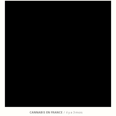
CANNABIS EN FRANCE
il y a 3 mois