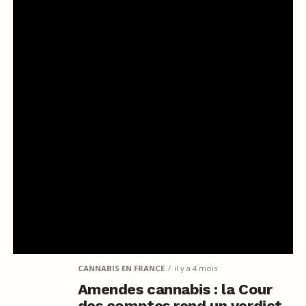
CANNABIS EN FRANCE
il y a 4 mois
Amendes cannabis : la Cour
des comptes rend un verdict