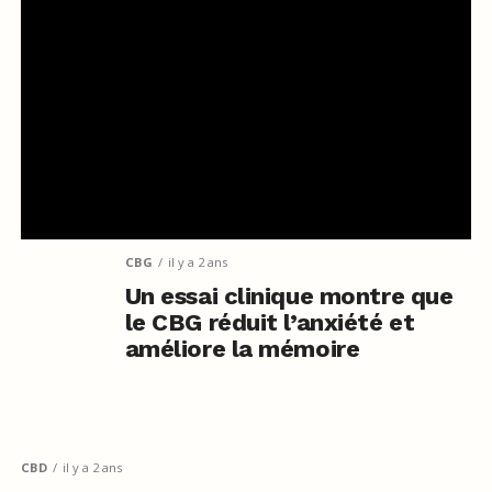
CBG
il y a 2 ans
Un essai clinique montre que
le CBG réduit l’anxiété et
améliore la mémoire
CBD
il y a 2 ans