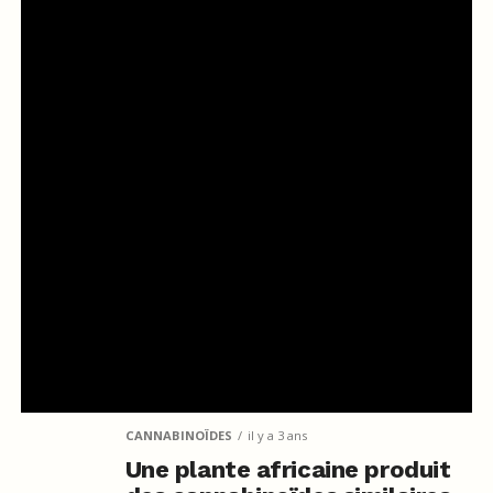
CANNABINOÏDES
il y a 3 ans
Une plante africaine produit