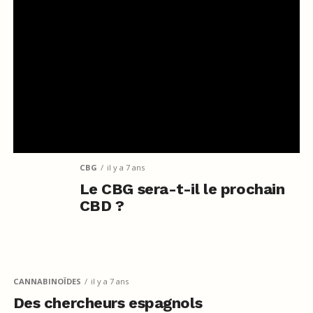
CBG
il y a 7 ans
Le CBG sera-t-il le prochain
CBD ?
CANNABINOÏDES
il y a 7 ans
Des chercheurs espagnols