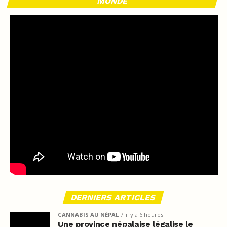
MONDE
DERNIERS ARTICLES
CANNABIS AU NÉPAL
il y a 6 heures
Une province népalaise légalise le