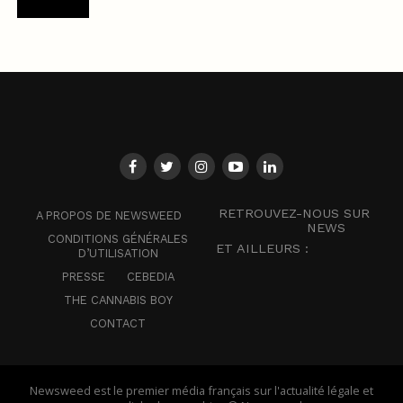
RETROUVEZ-NOUS SUR
A PROPOS DE NEWSWEED
NEWS
CONDITIONS GÉNÉRALES
ET AILLEURS :
D’UTILISATION
PRESSE
CEBEDIA
THE CANNABIS BOY
CONTACT
Newsweed est le premier média français sur l'actualité légale et