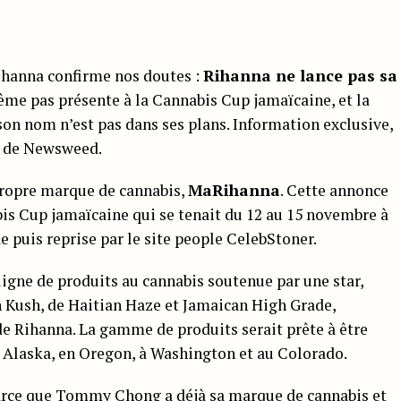
ihanna confirme nos doutes :
Rihanna ne lance pas sa
même pas présente à la Cannabis Cup jamaïcaine, et la
on nom n’est pas dans ses plans. Information exclusive,
n de Newsweed.
 propre marque de cannabis,
MaRihanna
. Cette annonce
bis Cup jamaïcaine qui se tenait du 12 au 15 novembre à
e puis reprise par le site people CelebStoner.
igne de produits au cannabis soutenue par une star,
n Kush, de Haitian Haze et Jamaican High Grade,
e Rihanna. La gamme de produits serait prête à être
 Alaska, en Oregon, à Washington et au Colorado.
rce que
Tommy Chong
a déjà sa marque de cannabis et