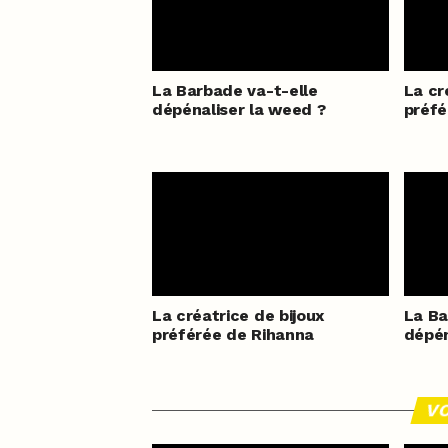
La Barbade va-t-elle
La cr
dépénaliser la weed ?
préfé
La créatrice de bijoux
La Ba
préférée de Rihanna
dépén
VO