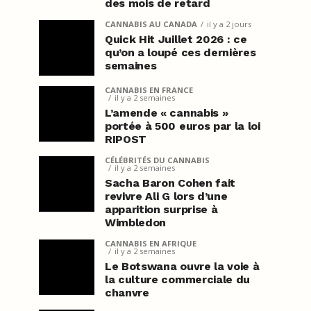
des mois de retard
CANNABIS AU CANADA
il y a 2 jours
Quick Hit Juillet 2026 : ce
qu’on a loupé ces dernières
semaines
CANNABIS EN FRANCE
il y a 2 semaines
L’amende « cannabis »
portée à 500 euros par la loi
RIPOST
CÉLÉBRITÉS DU CANNABIS
il y a 2 semaines
Sacha Baron Cohen fait
revivre Ali G lors d’une
apparition surprise à
Wimbledon
CANNABIS EN AFRIQUE
il y a 2 semaines
Le Botswana ouvre la voie à
la culture commerciale du
chanvre