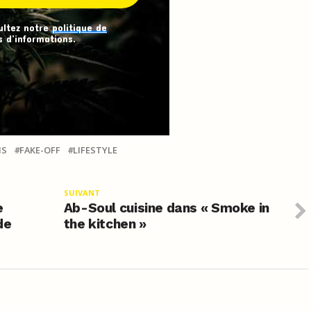
ultez notre
politique de
 d’informations.
IS
FAKE-OFF
LIFESTYLE
SUIVANT
e
Ab-Soul cuisine dans « Smoke in
de
the kitchen »