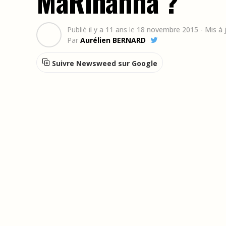
MaRihanna ?
Publié
il y a 11 ans
le
18 novembre 2015
- Mis à 
Par
Aurélien BERNARD
Suivre Newsweed sur Google