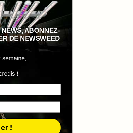
 NEWS, ABONNEZ-
TER DE NEWSWEED
r semaine,
credis !