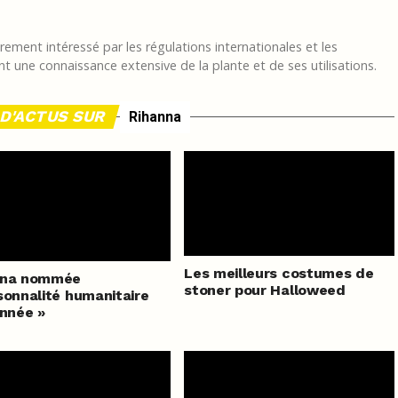
ement intéressé par les régulations internationales et les
t une connaissance extensive de la plante et de ses utilisations.
D'ACTUS SUR
Rihanna
Les meilleurs costumes de
nna nommée
stoner pour Halloweed
sonnalité humanitaire
année »