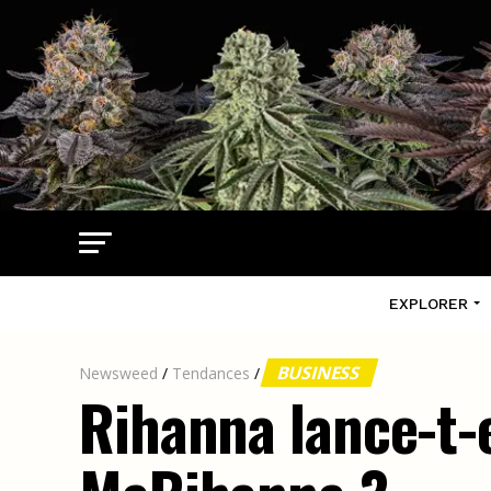
EXPLORER
BUSINESS
Newsweed
/
Tendances
/
Rihanna lance-t-