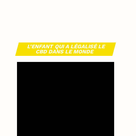
L’ENFANT QUI A LÉGALISÉ LE
CBD DANS LE MONDE