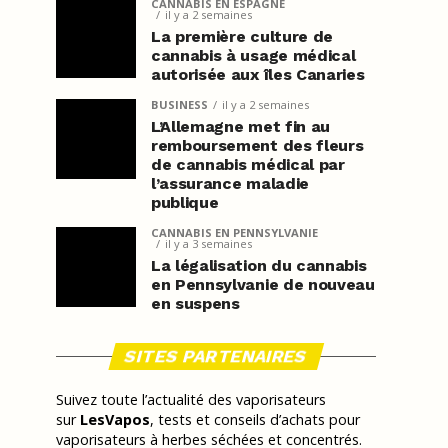
CANNABIS EN ESPAGNE
il y a 2 semaines
La première culture de
cannabis à usage médical
autorisée aux îles Canaries
BUSINESS
il y a 2 semaines
L’Allemagne met fin au
remboursement des fleurs
de cannabis médical par
l’assurance maladie
publique
CANNABIS EN PENNSYLVANIE
il y a 3 semaines
La légalisation du cannabis
en Pennsylvanie de nouveau
en suspens
SITES PARTENAIRES
Suivez toute l’actualité des vaporisateurs
sur
LesVapos
, tests et conseils d’achats pour
vaporisateurs à herbes séchées et concentrés.