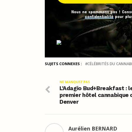
Nous ne spammons pas ! Cons
confidentialité
pour plus
SUJETS CONNEXES :
CÉLÉBRITÉS DU CANNAB
NE MANQUEZ PAS
L’Adagio Bud+Breakfast : l
premier hôtel cannabique 
Denver
Aurélien BERNARD