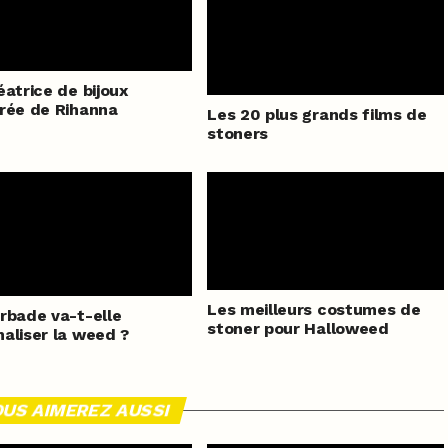
éatrice de bijoux
rée de Rihanna
Les 20 plus grands films de
stoners
Les meilleurs costumes de
rbade va-t-elle
stoner pour Halloweed
aliser la weed ?
US AIMEREZ AUSSI