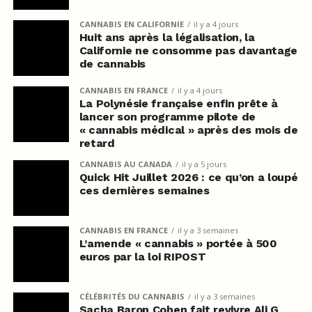
CANNABIS EN CALIFORNIE
il y a 4 jours
Huit ans après la légalisation, la
Californie ne consomme pas davantage
de cannabis
CANNABIS EN FRANCE
il y a 4 jours
La Polynésie française enfin prête à
lancer son programme pilote de
« cannabis médical » après des mois de
retard
CANNABIS AU CANADA
il y a 5 jours
Quick Hit Juillet 2026 : ce qu’on a loupé
ces dernières semaines
CANNABIS EN FRANCE
il y a 3 semaines
L’amende « cannabis » portée à 500
euros par la loi RIPOST
CÉLÉBRITÉS DU CANNABIS
il y a 3 semaines
Sacha Baron Cohen fait revivre Ali G