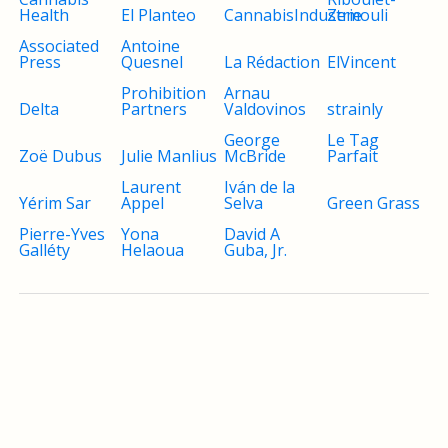
Health
El Planteo
CannabisIndustrie
Zemouli
Associated
Antoine
Press
Quesnel
La Rédaction
ElVincent
Prohibition
Arnau
Delta
Partners
Valdovinos
strainly
George
Le Tag
Zoë Dubus
Julie Manlius
McBride
Parfait
Laurent
Iván de la
Yérim Sar
Appel
Selva
Green Grass
Pierre-Yves
Yona
David A
Galléty
Helaoua
Guba, Jr.