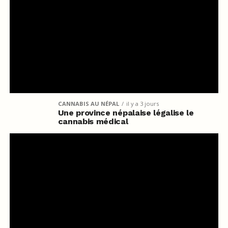
CANNABIS AU NÉPAL
il y a 3 jours
Une province népalaise légalise le
cannabis médical