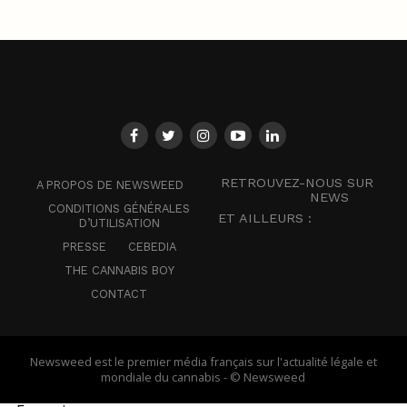
RETROUVEZ-NOUS SUR
A PROPOS DE NEWSWEED
NEWS
CONDITIONS GÉNÉRALES
ET AILLEURS :
D’UTILISATION
PRESSE
CEBEDIA
THE CANNABIS BOY
CONTACT
Newsweed est le premier média français sur l'actualité légale et
mondiale du cannabis - © Newsweed