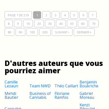
PAGE 1 DE 219
1
2
3
4
5
6
7
8
9
10
20
30
40
50
60
70
80
90
100
200
SUIVANT ›
DERNIER »
D'autres auteurs que vous
pourriez aimer
Camille
Benjamin
Lezaun
Team NWD
Théo Caillart
Boukriche
Mehdi
Business of
Floriane
Gabriel
Bautier
Cannabis
Ramfos
Moreau
Kenzi
Cannabis
Riboulet-