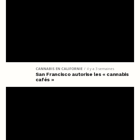
CANNABIS EN CALIFORNIE
il y a 3 semaines
San Francisco autorise les « cannabis
cafés »