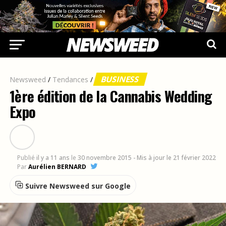
BUSINESS
Newsweed
/
Tendances
/
1ère édition de la Cannabis Wedding
Expo
Publié
il y a 11 ans
le
30 novembre 2015
- Mis à jour le 21 février 2022
Par
Aurélien BERNARD
Suivre Newsweed sur Google