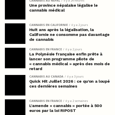
CANNABIS AU NÉPAL
il y a 24 heures
Une province népalaise légalise le
cannabis médical
CANNABIS EN CALIFORNIE
il y a 2 jours
Huit ans après la légalisation, la
Californie ne consomme pas davantage
de cannabis
CANNABIS EN FRANCE
il y a 2 jours
La Polynésie française enfin prête à
lancer son programme pilote de
« cannabis médical » après des mois de
retard
CANNABIS AU CANADA
il y a 3 jours
Quick Hit Juillet 2026 : ce qu’on a loupé
ces dernières semaines
CANNABIS EN FRANCE
il y a 2 semaines
L’amende « cannabis » portée à 500
euros par la loi RIPOST