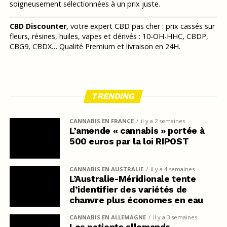
soigneusement sélectionnées à un prix juste.
CBD Discounter
, votre expert CBD pas cher : prix cassés sur
fleurs, résines, huiles, vapes et dérivés : 10-OH-HHC, CBDP,
CBG9, CBDX… Qualité Premium et livraison en 24H.
TRENDING
CANNABIS EN FRANCE
il y a 2 semaines
L’amende « cannabis » portée à
500 euros par la loi RIPOST
CANNABIS EN AUSTRALIE
il y a 4 semaines
L’Australie-Méridionale tente
d’identifier des variétés de
chanvre plus économes en eau
CANNABIS EN ALLEMAGNE
il y a 3 semaines