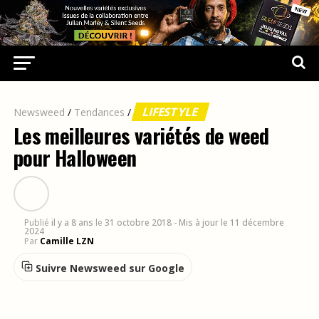
LIFESTYLE
Newsweed
/
Tendances
/
Les meilleures variétés de weed
pour Halloween
Publié
il y a 8 ans
le
31 octobre 2018
- Mis à jour le 11 décembre
2024
Par
Camille LZN
Suivre Newsweed sur Google