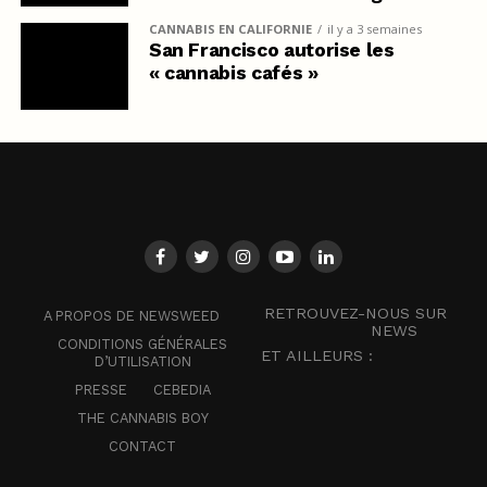
CANNABIS EN CALIFORNIE
il y a 3 semaines
San Francisco autorise les
« cannabis cafés »
RETROUVEZ-NOUS SUR
A PROPOS DE NEWSWEED
NEWS
CONDITIONS GÉNÉRALES
ET AILLEURS :
D’UTILISATION
PRESSE
CEBEDIA
THE CANNABIS BOY
CONTACT