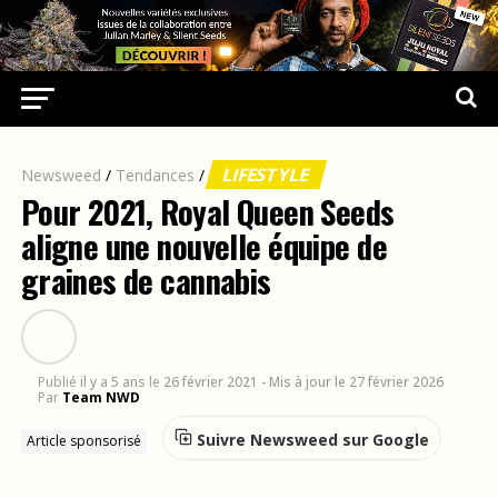
LIFESTYLE
Newsweed
/
Tendances
/
Pour 2021, Royal Queen Seeds
aligne une nouvelle équipe de
graines de cannabis
Publié
il y a 5 ans
le
26 février 2021
- Mis à jour le 27 février 2026
Par
Team NWD
Suivre Newsweed sur Google
Article sponsorisé