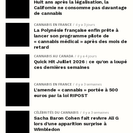
Huit ans après la légalisation, la
Californie ne consomme pas davantage
de cannabis
CANNABIS EN FRANCE
il y a 3 jours
La Polynésie française enfin prête à
lancer son programme pilote de
« cannabis médical » après des mois de
retard
CANNABIS AU CANADA
il y a 4 jours
Quick Hit Juillet 2026 : ce qu’on a loupé
ces dernières semaines
CANNABIS EN FRANCE
il y a 3 semaines
L’amende « cannabis » portée à 500
euros par la loi RIPOST
CÉLÉBRITÉS DU CANNABIS
il y a 3 semaines
Sacha Baron Cohen fait revivre Ali G
lors d’une apparition surprise à
Wimbledon