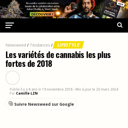
LIFESTYLE
Newsweed
/
Tendances
/
Les variétés de cannabis les plus
fortes de 2018
Publié
il y a 8 ans
le
19 novembre 2018
- Mis à jour le 20 mars 2024
Par
Camille LZN
Suivre Newsweed sur Google