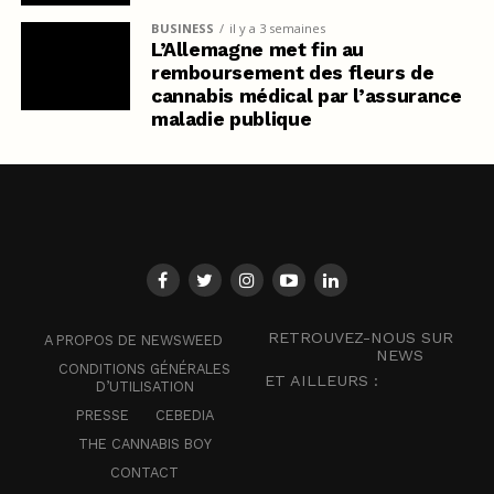
BUSINESS
il y a 3 semaines
L’Allemagne met fin au
remboursement des fleurs de
cannabis médical par l’assurance
maladie publique
RETROUVEZ-NOUS SUR
A PROPOS DE NEWSWEED
NEWS
CONDITIONS GÉNÉRALES
ET AILLEURS :
D’UTILISATION
PRESSE
CEBEDIA
THE CANNABIS BOY
CONTACT