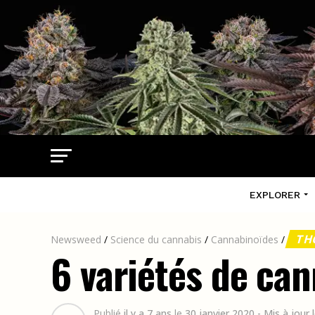
EXPLORER
TH
Newsweed
/
Science du cannabis
/
Cannabinoïdes
/
6 variétés de ca
Publié
il y a 7 ans
le
30 janvier 2020
- Mis à jour