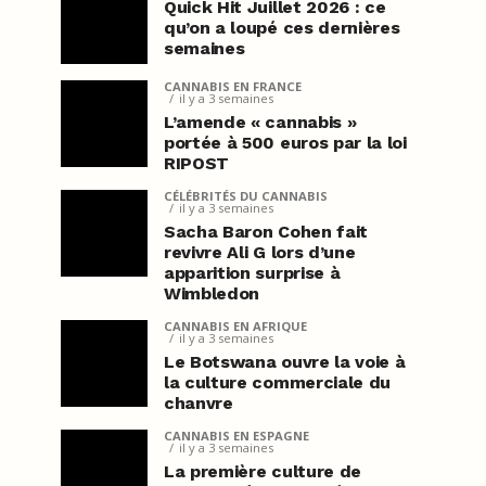
Quick Hit Juillet 2026 : ce
qu’on a loupé ces dernières
semaines
CANNABIS EN FRANCE
il y a 3 semaines
L’amende « cannabis »
portée à 500 euros par la loi
RIPOST
CÉLÉBRITÉS DU CANNABIS
il y a 3 semaines
Sacha Baron Cohen fait
revivre Ali G lors d’une
apparition surprise à
Wimbledon
CANNABIS EN AFRIQUE
il y a 3 semaines
Le Botswana ouvre la voie à
la culture commerciale du
chanvre
CANNABIS EN ESPAGNE
il y a 3 semaines
La première culture de