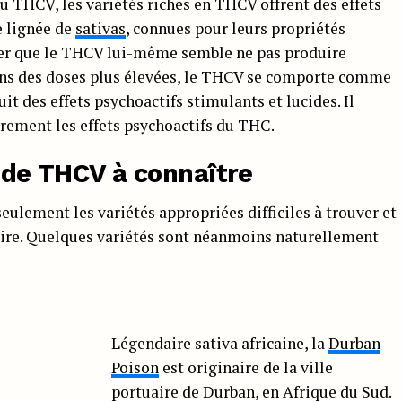
u THCV, les variétés riches en THCV offrent des effets
e lignée de
sativas
, connues pour leurs propriétés
noter que le THCV lui-même semble ne pas produire
 Dans des doses plus élevées, le THCV se comporte comme
t des effets psychoactifs stimulants et lucides. Il
èrement les effets psychoactifs du THC.
x de THCV à connaître
eulement les variétés appropriées difficiles à trouver et
aire. Quelques variétés sont néanmoins naturellement
Légendaire sativa africaine, la
Durban
Poison
est originaire de la ville
portuaire de Durban, en Afrique du Sud.