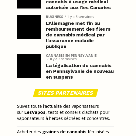
cannabis à usage médical
autorisée aux îles Canaries
BUSINESS
il y a 3 semaines
L’Allemagne met fin au
remboursement des fleurs
de cannabis médical par
l’assurance maladie
publique
CANNABIS EN PENNSYLVANIE
il y a 3 semaines
La légalisation du cannabis
en Pennsylvanie de nouveau
en suspens
SITES PARTENAIRES
Suivez toute l’actualité des vaporisateurs
sur
LesVapos
, tests et conseils d’achats pour
vaporisateurs à herbes séchées et concentrés.
Acheter des
graines de cannabis
féminisées