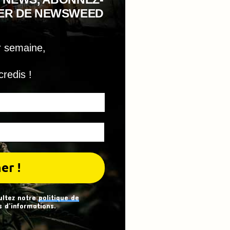
TER DE NEWSWEED
r semaine,
credis !
ultez notre
politique de
 d’informations.