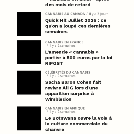
des mois de retard
CANNABIS AU CANADA
il y a 3 jours
Quick Hit Juillet 2026 : ce
qu’on a loupé ces dernières
semaines
CANNABIS EN FRANCE
il y a 2 semaines
L’amende « cannabis »
portée à 500 euros par la loi
RIPOST
CÉLÉBRITÉS DU CANNABIS
il y a 2 semaines
Sacha Baron Cohen fait
revivre Ali G lors d’une
apparition surprise à
Wimbledon
CANNABIS EN AFRIQUE
il y a 2 semaines
Le Botswana ouvre la voie à
la culture commerciale du
chanvre