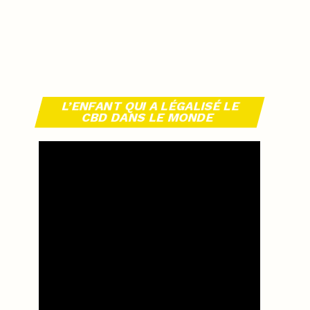
L’ENFANT QUI A LÉGALISÉ LE
CBD DANS LE MONDE