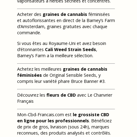
vaporisateurs à herbes séchées et concentrés.
Acheter des
graines de cannabis
féminisées
et autoflorissantes en direct de la Barney’s Farm
d’Amsterdam, graines gratuites avec chaque
commande.
Si vous êtes au Royaume-Uni et avez besoin
d’étonnantes
Cali Weed Strain Seeds
,
Barney’s Farm a la meilleure sélection.
Achetez les meilleures
graines de cannabis
féminisées
de Original Sensible Seeds, y
compris leur variété phare Bruce Banner #3.
Découvrez les
fleurs de CBD
avec Le Chanvrier
Français
Mon-Cbd-Francais.com est
le grossiste CBD
en ligne pour les professionnels
. Bénéficiez
de prix de gros, livraison (sous 24h), marques
reconnues, des produits analysés et contrôlés.