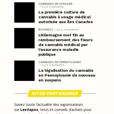
CANNABIS EN ESPAGNE
il y a 3 semaines
La première culture de
cannabis à usage médical
autorisée aux îles Canaries
BUSINESS
il y a 3 semaines
L’Allemagne met fin au
remboursement des fleurs
de cannabis médical par
l’assurance maladie
publique
CANNABIS EN PENNSYLVANIE
il y a 3 semaines
La légalisation du cannabis
en Pennsylvanie de nouveau
en suspens
SITES PARTENAIRES
Suivez toute l’actualité des vaporisateurs
sur
LesVapos
, tests et conseils d’achats pour