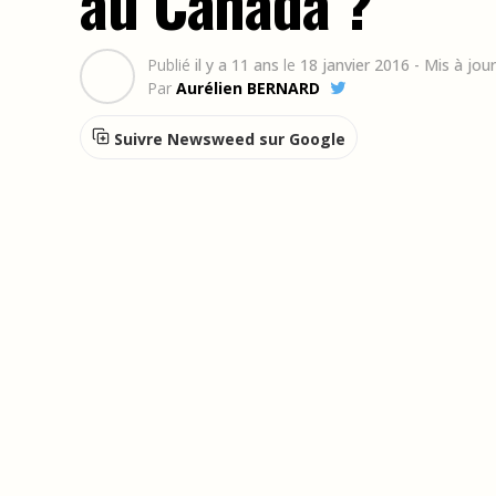
au Canada ?
Publié
il y a 11 ans
le
18 janvier 2016
- Mis à jou
Par
Aurélien BERNARD
Suivre Newsweed sur Google