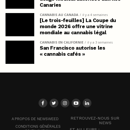
Canaries
CANNABIS AU CANADA
il y a 4 semaines
[Le trois-feuilles] La Coupe du
monde 2026 offre une vitrine
mondiale au cannabis légal
CANNABIS EN CALIFORNIE
il y a 3 semaines
San Francisco autorise les
« cannabis cafés »
RETROUVEZ-NOUS SUR
A PROPOS DE NEWSWEED
NEWS
CONDITIONS GÉNÉRALES
ET AILLEURS :