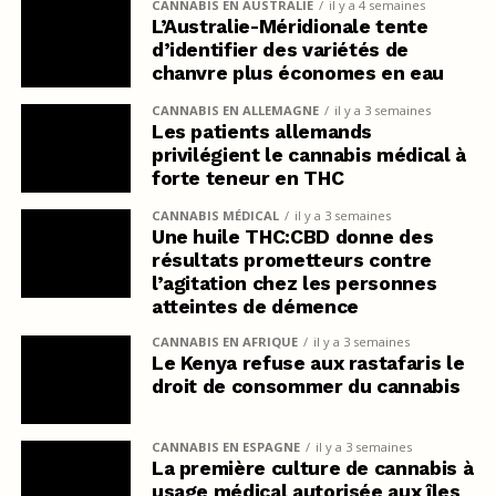
CANNABIS EN AUSTRALIE
il y a 4 semaines
L’Australie-Méridionale tente
d’identifier des variétés de
chanvre plus économes en eau
CANNABIS EN ALLEMAGNE
il y a 3 semaines
Les patients allemands
privilégient le cannabis médical à
forte teneur en THC
CANNABIS MÉDICAL
il y a 3 semaines
Une huile THC:CBD donne des
résultats prometteurs contre
l’agitation chez les personnes
atteintes de démence
CANNABIS EN AFRIQUE
il y a 3 semaines
Le Kenya refuse aux rastafaris le
droit de consommer du cannabis
CANNABIS EN ESPAGNE
il y a 3 semaines
La première culture de cannabis à
usage médical autorisée aux îles