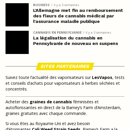
BUSINESS
il y a 3 semaines
L’Allemagne met fin au remboursement
des fleurs de cannabis médical par
l’assurance maladie publique
CANNABIS EN PENNSYLVANIE
il y a 3 semaines
La légalisation du cannabis en
Pennsylvanie de nouveau en suspens
SITES PARTENAIRES
Suivez toute l’actualité des vaporisateurs sur
LesVapos
, tests
et conseils d’achats pour vaporisateurs à herbes séchées et
concentrés.
Acheter des
graines de cannabis
féminisées et
autoflorissantes en direct de la Barney’s Farm d’Amsterdam,
graines gratuites avec chaque commande.
Si vous êtes au Royaume-Uni et avez besoin
d’étonnantes
Cali Weed Strain Seeds
, Barney’s Farm a la