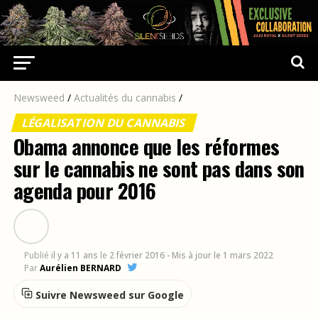
Newsweed
/
Actualités du cannabis
/
LÉGALISATION DU CANNABIS
Obama annonce que les réformes
sur le cannabis ne sont pas dans son
agenda pour 2016
Publié
il y a 11 ans
le
2 février 2016
- Mis à jour le 1 mars 2022
Par
Aurélien BERNARD
Suivre Newsweed sur Google