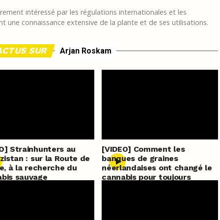
ement intéressé par les régulations internationales et les
t une connaissance extensive de la plante et de ses utilisations.
ACTUS SUR
Arjan Roskam
O] Strainhunters au
[VIDEO] Comment les
izistan : sur la Route de
banques de graines
ie, à la recherche du
néerlandaises ont changé le
bis sauvage
cannabis pour toujours