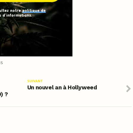
ultez notre
politique de
 d’informations.
IS
SUIVANT
Un nouvel an à Hollyweed
D) ?