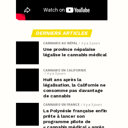
DERNIERS ARTICLES
CANNABIS AU NÉPAL
il y a 2 jours
Une province népalaise
légalise le cannabis médical
CANNABIS EN CALIFORNIE
il y a 3 jours
Huit ans après la
légalisation, la Californie ne
consomme pas davantage
de cannabis
CANNABIS EN FRANCE
il y a 3 jours
La Polynésie française enfin
prête à lancer son
programme pilote de
« cannabis médical » après