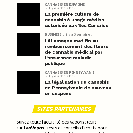
CANNABIS EN ESPAGNE
il y a 3 semaines
La première culture de
cannabis à usage médical
autorisée aux îles Canaries
BUSINESS
il y a 3 semaines
L’Allemagne met fin au
remboursement des fleurs
de cannabis médical par
l’assurance maladie
publique
CANNABIS EN PENNSYLVANIE
il y a 3 semaines
La légalisation du cannabis
en Pennsylvanie de nouveau
en suspens
SITES PARTENAIRES
Suivez toute l’actualité des vaporisateurs
sur
LesVapos
, tests et conseils d’achats pour