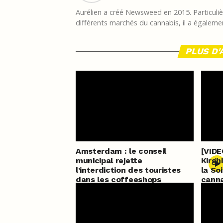
Aurélien a créé Newsweed en 2015. Particulièr
différents marchés du cannabis, il a égalemen
PLUS D'
Amsterdam : le conseil
[VIDE
municipal rejette
Kirgh
l’interdiction des touristes
la So
dans les coffeeshops
canna