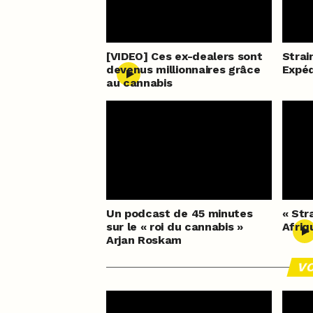
[VIDEO] Ces ex-dealers sont
Strai
devenus millionnaires grâce
Expéd
au cannabis
Un podcast de 45 minutes
« Str
sur le « roi du cannabis »
Afriq
Arjan Roskam
VO