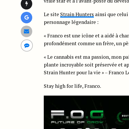
vraie star et à l’avant-poste du déve
Le site
Strain Hunters
ainsi que celu
personnage légendaire :
« Franco est une icône et a aidé à cha
profondément comme un frère, un père,
« Le cannabis est ma passion, mon pa
plante incroyable soit préservée et ap
Strain Hunter pour la vie » – Franco L
Stay high for life, Franco.