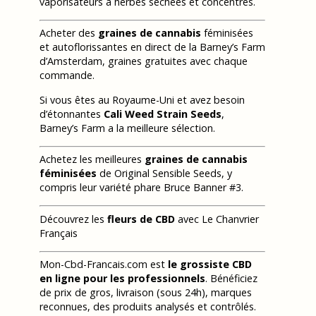
vaporisateurs à herbes séchées et concentrés.
Acheter des
graines de cannabis
féminisées
et autoflorissantes en direct de la Barney’s Farm
d’Amsterdam, graines gratuites avec chaque
commande.
Si vous êtes au Royaume-Uni et avez besoin
d’étonnantes
Cali Weed Strain Seeds
,
Barney’s Farm a la meilleure sélection.
Achetez les meilleures
graines de cannabis
féminisées
de Original Sensible Seeds, y
compris leur variété phare Bruce Banner #3.
Découvrez les
fleurs de CBD
avec Le Chanvrier
Français
Mon-Cbd-Francais.com est
le grossiste CBD
en ligne pour les professionnels
. Bénéficiez
de prix de gros, livraison (sous 24h), marques
reconnues, des produits analysés et contrôlés.