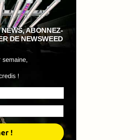
 NEWS, ABONNEZ-
TER DE NEWSWEED
r semaine,
credis !