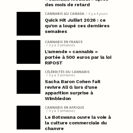
des mois de retard
CANNABIS AU CANADA
il y a 4 jours
Quick Hit Juillet 2026 : ce
qu’on a loupé ces dernières
semaines
CANNABIS EN FRANCE
il y a 3 semaines
L’amende « cannabis »
portée à 500 euros par la loi
RIPOST
CÉLÉBRITÉS DU CANNABIS
il y a 3 semaines
Sacha Baron Cohen fait
revivre Ali G lors d’une
apparition surprise à
Wimbledon
CANNABIS EN AFRIQUE
il y a 3 semaines
Le Botswana ouvre la voie à
la culture commerciale du
chanvre