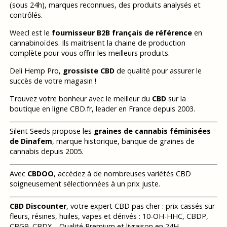
(sous 24h), marques reconnues, des produits analysés et
contrôlés.
Weecl est le
fournisseur B2B français de référence
en
cannabinoïdes. Ils maitrisent la chaine de production
complète pour vous offrir les meilleurs produits.
Deli Hemp Pro,
grossiste CBD
de qualité pour assurer le
succès de votre magasin !
Trouvez votre bonheur avec le meilleur du
CBD
sur la
boutique en ligne CBD.fr, leader en France depuis 2003.
Silent Seeds propose les
graines de cannabis féminisées
de Dinafem
, marque historique, banque de graines de
cannabis depuis 2005.
Avec
CBDOO
, accédez à de nombreuses variétés CBD
soigneusement sélectionnées à un prix juste.
CBD Discounter
, votre expert CBD pas cher : prix cassés sur
fleurs, résines, huiles, vapes et dérivés : 10-OH-HHC, CBDP,
CBG9, CBDX… Qualité Premium et livraison en 24H.