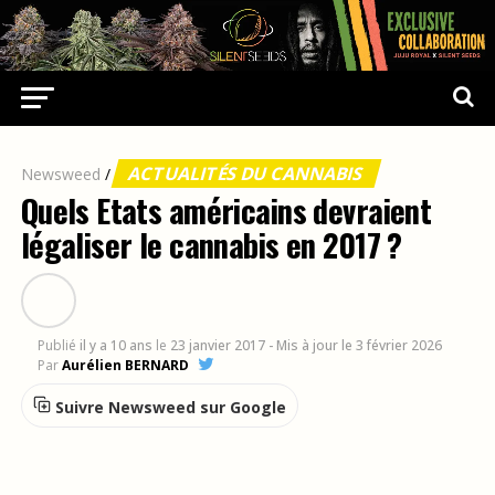
ACTUALITÉS DU CANNABIS
Newsweed
/
Quels Etats américains devraient
légaliser le cannabis en 2017 ?
Publié
il y a 10 ans
le
23 janvier 2017
- Mis à jour le 3 février 2026
Par
Aurélien BERNARD
Suivre Newsweed sur Google