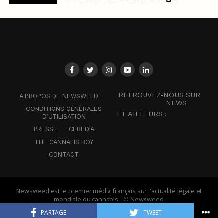
RETROUVEZ-NOUS SUR
A PROPOS DE NEWSWEED
NEWS
CONDITIONS GÉNÉRALES
ET AILLEURS :
D’UTILISATION
PRESSE
CEBEDIA
THE CANNABIS BOY
CONTACT
Newsweed est le premier média français sur l'actualité légale et
mondiale du cannabis - © Newsweed
PARTAGE
TWEET
Français