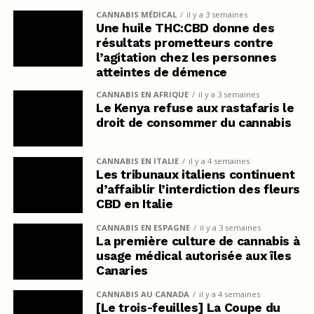
CANNABIS MÉDICAL
il y a 3 semaines
Une huile THC:CBD donne des
résultats prometteurs contre
l’agitation chez les personnes
atteintes de démence
CANNABIS EN AFRIQUE
il y a 3 semaines
Le Kenya refuse aux rastafaris le
droit de consommer du cannabis
CANNABIS EN ITALIE
il y a 4 semaines
Les tribunaux italiens continuent
d’affaiblir l’interdiction des fleurs
CBD en Italie
CANNABIS EN ESPAGNE
il y a 3 semaines
La première culture de cannabis à
usage médical autorisée aux îles
Canaries
CANNABIS AU CANADA
il y a 4 semaines
[Le trois-feuilles] La Coupe du