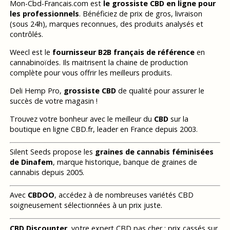
Mon-Cbd-Francais.com est
le grossiste CBD en ligne pour
les professionnels
. Bénéficiez de prix de gros, livraison
(sous 24h), marques reconnues, des produits analysés et
contrôlés.
Weecl est le
fournisseur B2B français de référence
en
cannabinoïdes. Ils maitrisent la chaine de production
complète pour vous offrir les meilleurs produits.
Deli Hemp Pro,
grossiste CBD
de qualité pour assurer le
succès de votre magasin !
Trouvez votre bonheur avec le meilleur du
CBD
sur la
boutique en ligne CBD.fr, leader en France depuis 2003.
Silent Seeds propose les
graines de cannabis féminisées
de Dinafem
, marque historique, banque de graines de
cannabis depuis 2005.
Avec
CBDOO
, accédez à de nombreuses variétés CBD
soigneusement sélectionnées à un prix juste.
CBD Discounter
, votre expert CBD pas cher : prix cassés sur