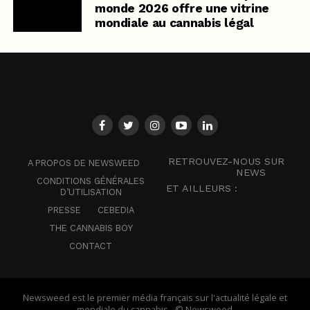
monde 2026 offre une vitrine
mondiale au cannabis légal
RETROUVEZ-NOUS SUR
A PROPOS DE NEWSWEED
NEWS
CONDITIONS GÉNÉRALES
ET AILLEURS :
D’UTILISATION
PRESSE
CEBEDIA
THE CANNABIS BOY
CONTACT
Newsweed est le premier média français sur l'actualité légale et
mondiale du cannabis - © Newsweed