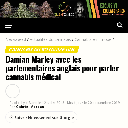
Newsweed
/
Actualités du cannabis
/
Cannabis en Europe
/
CANNABIS AU ROYAUME-UNI
Damian Marley avec les
parlementaires anglais pour parler
cannabis médical
Publié
il y a 8 ans
le
12 juillet 2018
- Mis à jour le 20 septembre 2019
Par
Gabriel Moreau
Suivre Newsweed sur Google