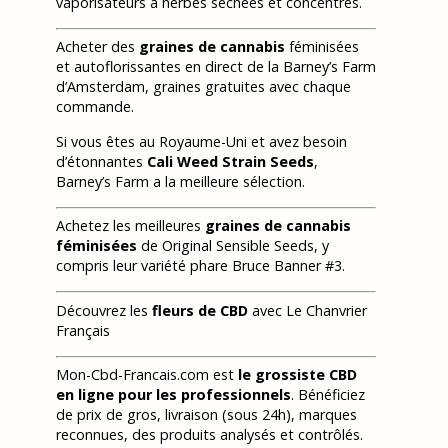
vaporisateurs à herbes séchées et concentrés.
Acheter des
graines de cannabis
féminisées
et autoflorissantes en direct de la Barney’s Farm
d’Amsterdam, graines gratuites avec chaque
commande.
Si vous êtes au Royaume-Uni et avez besoin
d’étonnantes
Cali Weed Strain Seeds
,
Barney’s Farm a la meilleure sélection.
Achetez les meilleures
graines de cannabis
féminisées
de Original Sensible Seeds, y
compris leur variété phare Bruce Banner #3.
Découvrez les
fleurs de CBD
avec Le Chanvrier
Français
Mon-Cbd-Francais.com est
le grossiste CBD
en ligne pour les professionnels
. Bénéficiez
de prix de gros, livraison (sous 24h), marques
reconnues, des produits analysés et contrôlés.