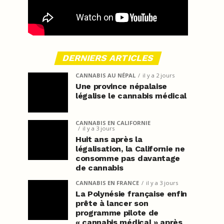
DERNIERS ARTICLES
CANNABIS AU NÉPAL
il y a 2 jours
Une province népalaise
légalise le cannabis médical
CANNABIS EN CALIFORNIE
il y a 3 jours
Huit ans après la
légalisation, la Californie ne
consomme pas davantage
de cannabis
CANNABIS EN FRANCE
il y a 3 jours
La Polynésie française enfin
prête à lancer son
programme pilote de
« cannabis médical » après