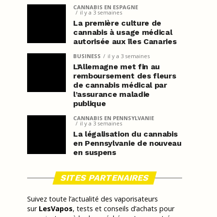
CANNABIS EN ESPAGNE
il y a 3 semaines
La première culture de
cannabis à usage médical
autorisée aux îles Canaries
BUSINESS
il y a 3 semaines
L’Allemagne met fin au
remboursement des fleurs
de cannabis médical par
l’assurance maladie
publique
CANNABIS EN PENNSYLVANIE
il y a 3 semaines
La légalisation du cannabis
en Pennsylvanie de nouveau
en suspens
SITES PARTENAIRES
Suivez toute l’actualité des vaporisateurs
sur
LesVapos
, tests et conseils d’achats pour