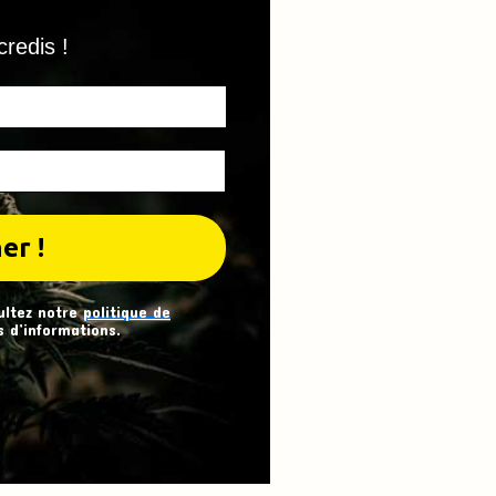
credis !
ultez notre
politique de
 d’informations.