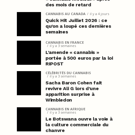
des mois de retard
CANNABIS AU CANADA
il y a 4 jours
Quick Hit Juillet 2026 : ce
qu’on a loupé ces dernières
semaines
CANNABIS EN FRANCE
il y a 3 semaines
L’amende « cannabis »
portée à 500 euros par la loi
RIPOST
CÉLÉBRITÉS DU CANNABIS
il y a 3 semaines
Sacha Baron Cohen fait
revivre Ali G lors d’une
apparition surprise à
Wimbledon
CANNABIS EN AFRIQUE
il y a 3 semaines
Le Botswana ouvre la voie à
la culture commerciale du
chanvre