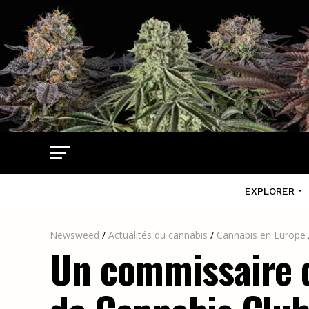
EXPLORER
Newsweed
/
Actualités du cannabis
/
Cannabis en Europe
Un commissaire d