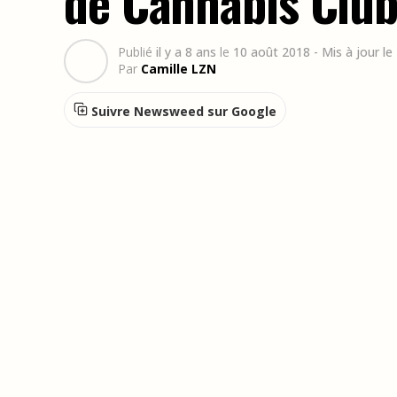
de Cannabis Clu
Publié
il y a 8 ans
le
10 août 2018
- Mis à jour l
Par
Camille LZN
Suivre Newsweed sur Google