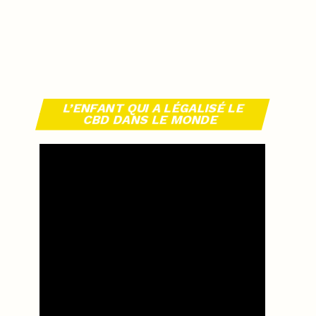
L’ENFANT QUI A LÉGALISÉ LE
CBD DANS LE MONDE