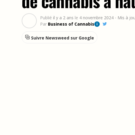
de cannabis à h
Publié
il y a 2 ans
le
4 novembre 2024
- Mis à jo
Par
Business of Cannabis
i
Suivre Newsweed sur Google