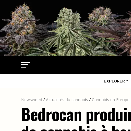
EXPLORER
Newsweed
/
Actualités du cannabis
/
Cannabis en Europe
Bedrocan produir