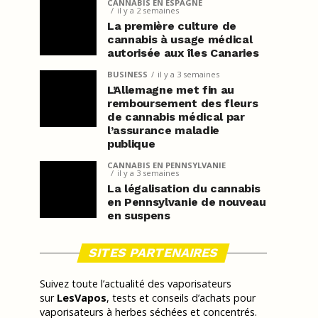
CANNABIS EN ESPAGNE
il y a 2 semaines
La première culture de
cannabis à usage médical
autorisée aux îles Canaries
BUSINESS
il y a 3 semaines
L’Allemagne met fin au
remboursement des fleurs
de cannabis médical par
l’assurance maladie
publique
CANNABIS EN PENNSYLVANIE
il y a 3 semaines
La légalisation du cannabis
en Pennsylvanie de nouveau
en suspens
SITES PARTENAIRES
Suivez toute l’actualité des vaporisateurs
sur
LesVapos
, tests et conseils d’achats pour
vaporisateurs à herbes séchées et concentrés.