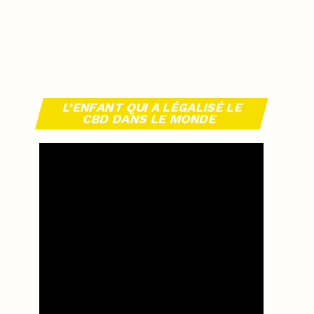
L’ENFANT QUI A LÉGALISÉ LE
CBD DANS LE MONDE