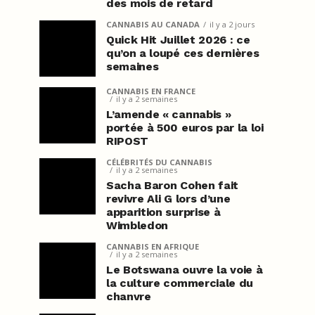
des mois de retard
CANNABIS AU CANADA
il y a 2 jours
Quick Hit Juillet 2026 : ce
qu’on a loupé ces dernières
semaines
CANNABIS EN FRANCE
il y a 2 semaines
L’amende « cannabis »
portée à 500 euros par la loi
RIPOST
CÉLÉBRITÉS DU CANNABIS
il y a 2 semaines
Sacha Baron Cohen fait
revivre Ali G lors d’une
apparition surprise à
Wimbledon
CANNABIS EN AFRIQUE
il y a 2 semaines
Le Botswana ouvre la voie à
la culture commerciale du
chanvre