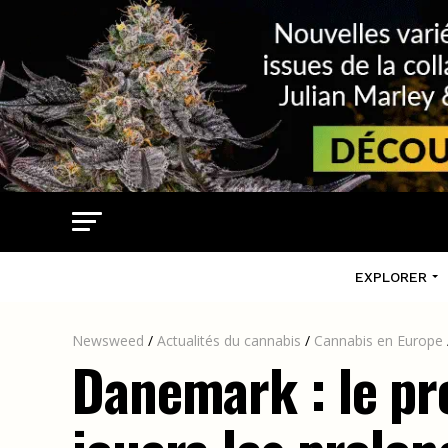
EXPLORER
Newsweed
/
Actualités du cannabis
/
Cannabis en Europe
Danemark : le pr