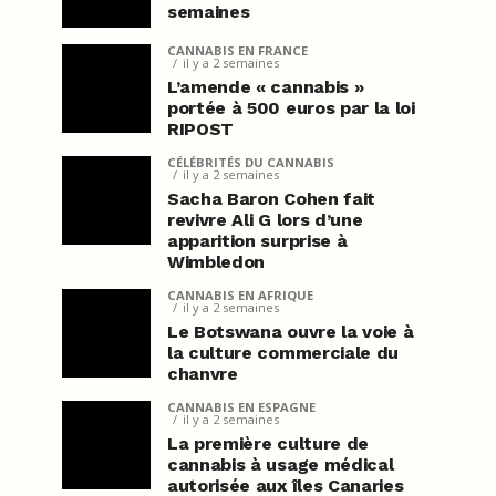
semaines
CANNABIS EN FRANCE
il y a 2 semaines
L’amende « cannabis »
portée à 500 euros par la loi
RIPOST
CÉLÉBRITÉS DU CANNABIS
il y a 2 semaines
Sacha Baron Cohen fait
revivre Ali G lors d’une
apparition surprise à
Wimbledon
CANNABIS EN AFRIQUE
il y a 2 semaines
Le Botswana ouvre la voie à
la culture commerciale du
chanvre
CANNABIS EN ESPAGNE
il y a 2 semaines
La première culture de
cannabis à usage médical
autorisée aux îles Canaries