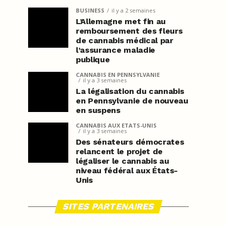
BUSINESS
il y a 2 semaines
L’Allemagne met fin au
remboursement des fleurs
de cannabis médical par
l’assurance maladie
publique
CANNABIS EN PENNSYLVANIE
il y a 3 semaines
La légalisation du cannabis
en Pennsylvanie de nouveau
en suspens
CANNABIS AUX ETATS-UNIS
il y a 3 semaines
Des sénateurs démocrates
relancent le projet de
légaliser le cannabis au
niveau fédéral aux États-
Unis
SITES PARTENAIRES