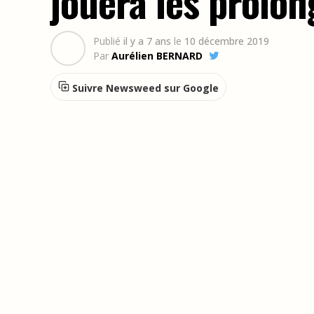
jouera les prolon
Publié
il y a 7 ans
le
10 décembre 2019
Par
Aurélien BERNARD
Suivre Newsweed sur Google