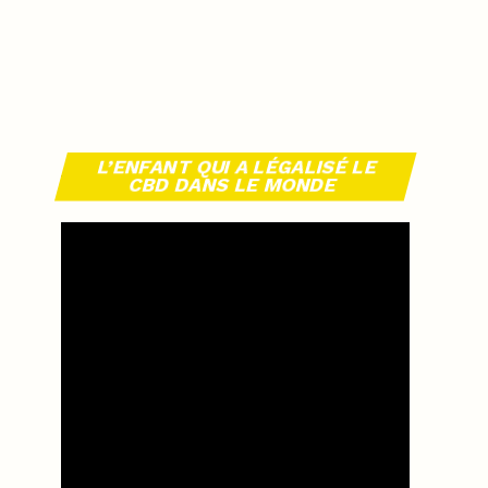
L’ENFANT QUI A LÉGALISÉ LE
CBD DANS LE MONDE