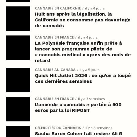
CANNABIS EN CALIFORNIE
il y a 4 jours
Huit ans après la légalisation, la
Californie ne consomme pas davantage
de cannabis
CANNABIS EN FRANCE
il y a 4 jours
La Polynésie française enfin prête à
lancer son programme pilote de
« cannabis médical » après des mois de
retard
CANNABIS AU CANADA
il y a 5 jours
Quick Hit Juillet 2026 : ce qu’on a loupé
ces dernières semaines
CANNABIS EN FRANCE
il y a 3 semaines
L’amende « cannabis » portée à 500
euros par la loi RIPOST
CÉLÉBRITÉS DU CANNABIS
il y a 3 semaines
Sacha Baron Cohen fait revivre Ali G