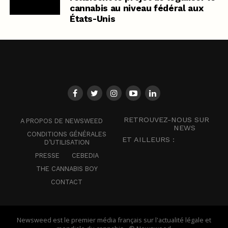
cannabis au niveau fédéral aux
États-Unis
RETROUVEZ-NOUS SUR
A PROPOS DE NEWSWEED
NEWS
CONDITIONS GÉNÉRALES
ET AILLEURS :
D’UTILISATION
PRESSE
CEBEDIA
THE CANNABIS BOY
CONTACT
Newsweed est le premier média français sur l'actualité légale et