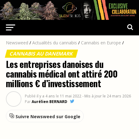
Newsweed
/
Actualités du cannabis
/
Cannabis en Europe
/
CANNABIS AU DANEMARK
Les entreprises danoises du
cannabis médical ont attiré 200
millions € d’investissement
Publié
il y a 4 ans
le
11 mai 2022
- Mis à jour le 24 mars 2026
Par
Aurélien BERNARD
Suivre Newsweed sur Google