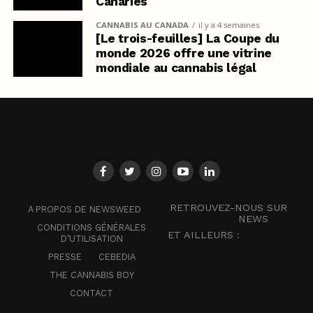
Canaries
CANNABIS AU CANADA
il y a 4 semaines
[Le trois-feuilles] La Coupe du
monde 2026 offre une vitrine
mondiale au cannabis légal
RETROUVEZ-NOUS SUR
A PROPOS DE NEWSWEED
NEWS
CONDITIONS GÉNÉRALES
ET AILLEURS :
D’UTILISATION
PRESSE
CEBEDIA
THE CANNABIS BOY
CONTACT