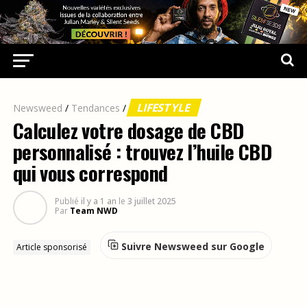
LIFESTYLE
Newsweed
/
Tendances
/
Calculez votre dosage de CBD
personnalisé : trouvez l’huile CBD
qui vous correspond
Publié
il y a 1 an
le
3 juillet 2025
Par
Team NWD
Suivre Newsweed sur Google
Article sponsorisé