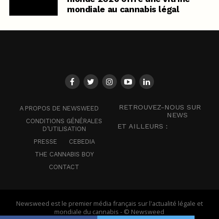
mondiale au cannabis légal
RETROUVEZ-NOUS SUR
A PROPOS DE NEWSWEED
NEWS
CONDITIONS GÉNÉRALES
ET AILLEURS :
D’UTILISATION
PRESSE
CEBEDIA
THE CANNABIS BOY
CONTACT
Newsweed est le premier média français sur l'actualité légale et
mondiale du cannabis - © Newsweed