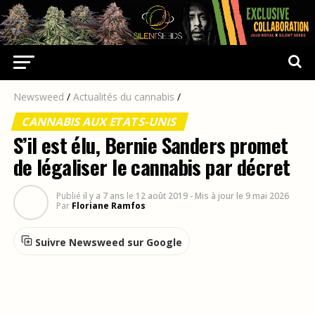
Newsweed
/
Actualités du cannabis
/
CANNABIS AUX ETATS-UNIS
S’il est élu, Bernie Sanders promet
de légaliser le cannabis par décret
Publié
il y a 7 ans
le
12 août 2019
- Mis à jour le 9 mai 2026
Par
Floriane Ramfos
Suivre Newsweed sur Google