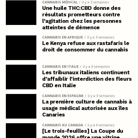
CANNABIS MÉDICAL
il y a 3 semaines
Une huile THC:CBD donne des
résultats prometteurs contre
l’agitation chez les personnes
atteintes de démence
CANNABIS EN AFRIQUE
il y a 3 semaines
Le Kenya refuse aux rastafaris le
droit de consommer du cannabis
CANNABIS EN ITALIE
il y a 4 semaines
Les tribunaux italiens continuent
d’affaiblir l’interdiction des fleurs
CBD en Italie
CANNABIS EN ESPAGNE
il y a 3 semaines
La première culture de cannabis à
usage médical autorisée aux îles
Canaries
CANNABIS AU CANADA
il y a 4 semaines
[Le trois-feuilles] La Coupe du
monde 2026 offre une vitrine