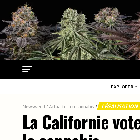
EXPLORER
LÉGALISATION
Newsweed
/
Actualités du cannabis
/
La Californie vot