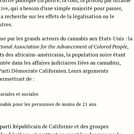
curité publique (la police, la cour, la prison) par dizaine
ative, qui a besoin d’une simple majorité pour passer,
a recherche sur les effets de la légalisation ou le
utres.
nue par les grands acteurs du cannabis aux Etats-Unis : la
ional Association for the Advancement of Colored People
,
ts des africains-américains, la population noire étant
ée dans les affaires judiciaires liées au cannabis),
 Parti Démocrate Californien. Leurs arguments
ermettrait de :
aciales et sociales
annabis pour les personnes de moins de 21 ans
 parti Républicain de Californie et des groupes