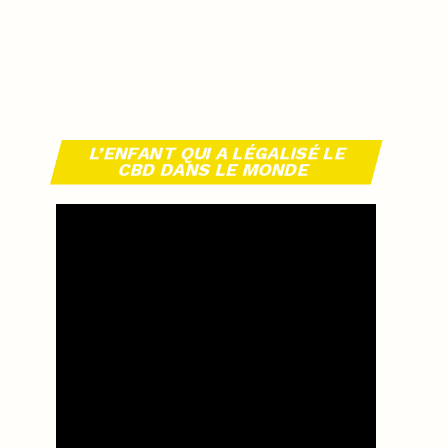
L’ENFANT QUI A LÉGALISÉ LE
CBD DANS LE MONDE