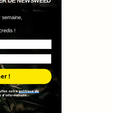
TER DE NEWSWEED
r semaine,
credis !
ultez notre
politique de
 d’informations.