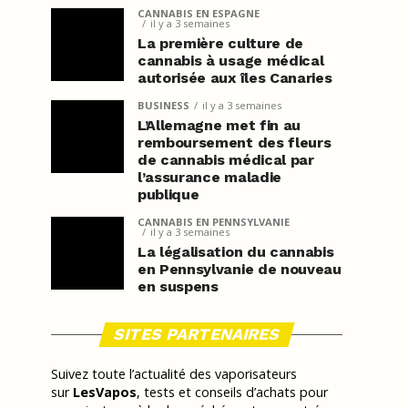
CANNABIS EN ESPAGNE
il y a 3 semaines
La première culture de
cannabis à usage médical
autorisée aux îles Canaries
BUSINESS
il y a 3 semaines
L’Allemagne met fin au
remboursement des fleurs
de cannabis médical par
l’assurance maladie
publique
CANNABIS EN PENNSYLVANIE
il y a 3 semaines
La légalisation du cannabis
en Pennsylvanie de nouveau
en suspens
SITES PARTENAIRES
Suivez toute l’actualité des vaporisateurs
sur
LesVapos
, tests et conseils d’achats pour