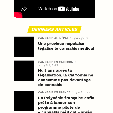
DERNIERS ARTICLES
CANNABIS AU NÉPAL
il y a 2 jours
Une province népalaise
légalise le cannabis médical
CANNABIS EN CALIFORNIE
il y a 3 jours
Huit ans après la
légalisation, la Californie ne
consomme pas davantage
de cannabis
CANNABIS EN FRANCE
il y a 3 jours
La Polynésie française enfin
prête à lancer son
programme pilote de
« cannabis médical » après