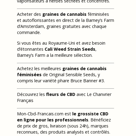
vaporisateurs à herbes séchées et concentrés.
Acheter des
graines de cannabis
féminisées
et autoflorissantes en direct de la Barney’s Farm
d’Amsterdam, graines gratuites avec chaque
commande.
Si vous êtes au Royaume-Uni et avez besoin
d’étonnantes
Cali Weed Strain Seeds
,
Barney’s Farm a la meilleure sélection.
Achetez les meilleures
graines de cannabis
féminisées
de Original Sensible Seeds, y
compris leur variété phare Bruce Banner #3.
Découvrez les
fleurs de CBD
avec Le Chanvrier
Français
Mon-Cbd-Francais.com est
le grossiste CBD
en ligne pour les professionnels
. Bénéficiez
de prix de gros, livraison (sous 24h), marques
reconnues, des produits analysés et contrôlés.