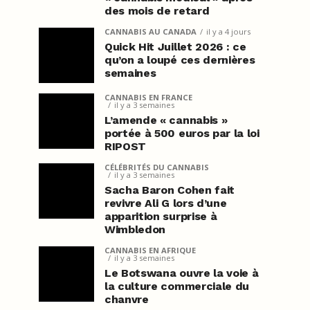
des mois de retard
CANNABIS AU CANADA
il y a 4 jours
Quick Hit Juillet 2026 : ce
qu’on a loupé ces dernières
semaines
CANNABIS EN FRANCE
il y a 3 semaines
L’amende « cannabis »
portée à 500 euros par la loi
RIPOST
CÉLÉBRITÉS DU CANNABIS
il y a 3 semaines
Sacha Baron Cohen fait
revivre Ali G lors d’une
apparition surprise à
Wimbledon
CANNABIS EN AFRIQUE
il y a 3 semaines
Le Botswana ouvre la voie à
la culture commerciale du
chanvre