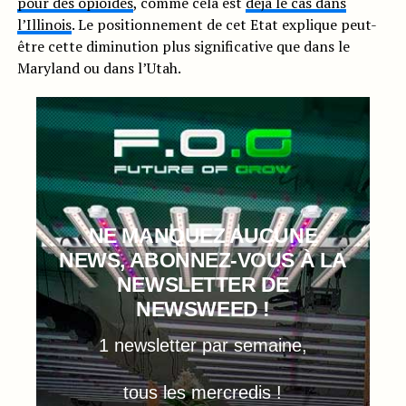
pour des opioïdes
, comme cela est
déjà le cas dans
l’Illinois
. Le positionnement de cet Etat explique peut-
être cette diminution plus significative que dans le
Maryland ou dans l’Utah.
NE MANQUEZ AUCUNE
NEWS, ABONNEZ-VOUS À LA
NEWSLETTER DE
NEWSWEED !
1 newsletter par semaine,
tous les mercredis !