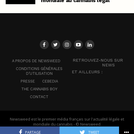
mondiale au cannabis légal
RETROUVEZ-NOUS SUR
A PROPOS DE NEWSWEED
NEWS
CONDITIONS GÉNÉRALES
ET AILLEURS :
D’UTILISATION
PRESSE
CEBEDIA
THE CANNABIS BOY
CONTACT
Newsweed est le premier média français sur l'actualité légale et
mondiale du cannabis - © Newsweed
PARTAGE
TWEET