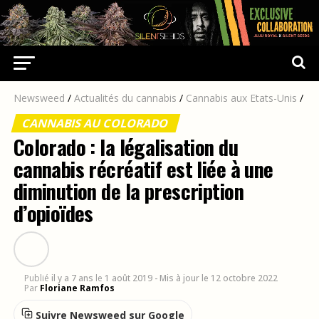
Newsweed
/
Actualités du cannabis
/
Cannabis aux Etats-Unis
/
CANNABIS AU COLORADO
Colorado : la légalisation du
cannabis récréatif est liée à une
diminution de la prescription
d’opioïdes
Publié
il y a 7 ans
le
1 août 2019
- Mis à jour le 12 octobre 2022
Par
Floriane Ramfos
Suivre Newsweed sur Google