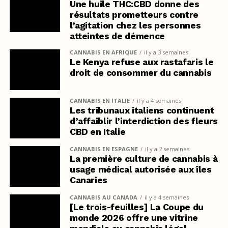
Une huile THC:CBD donne des
résultats prometteurs contre
l’agitation chez les personnes
atteintes de démence
CANNABIS EN AFRIQUE
il y a 3 semaines
Le Kenya refuse aux rastafaris le
droit de consommer du cannabis
CANNABIS EN ITALIE
il y a 4 semaines
Les tribunaux italiens continuent
d’affaiblir l’interdiction des fleurs
CBD en Italie
CANNABIS EN ESPAGNE
il y a 2 semaines
La première culture de cannabis à
usage médical autorisée aux îles
Canaries
CANNABIS AU CANADA
il y a 4 semaines
[Le trois-feuilles] La Coupe du
monde 2026 offre une vitrine