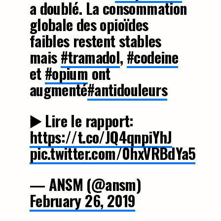
a doublé. La consommation
globale des opioïdes
faibles restent stables
mais
#tramadol
,
#codeine
et
#opium
ont
augmenté
#antidouleurs
▶️ Lire le rapport:
https://t.co/JQ4qnpiYhJ
pic.twitter.com/0hxVRBdYa5
— ANSM (@ansm)
February 26, 2019