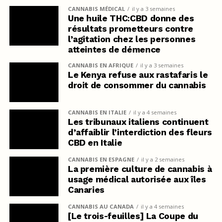
CANNABIS MÉDICAL
il y a 3 semaines
Une huile THC:CBD donne des
résultats prometteurs contre
l’agitation chez les personnes
atteintes de démence
CANNABIS EN AFRIQUE
il y a 3 semaines
Le Kenya refuse aux rastafaris le
droit de consommer du cannabis
CANNABIS EN ITALIE
il y a 4 semaines
Les tribunaux italiens continuent
d’affaiblir l’interdiction des fleurs
CBD en Italie
CANNABIS EN ESPAGNE
il y a 2 semaines
La première culture de cannabis à
usage médical autorisée aux îles
Canaries
CANNABIS AU CANADA
il y a 4 semaines
[Le trois-feuilles] La Coupe du