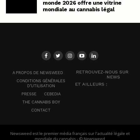
monde 2026 offre une vitrine
mondiale au cannabis légal
RETROUVEZ-NOUS SUR
A PROPOS DE NEWSWEED
NEWS
CONDITIONS GÉNÉRALES
ET AILLEURS :
D’UTILISATION
PRESSE
CEBEDIA
THE CANNABIS BOY
CONTACT
Newsweed est le premier média français sur l'actualité légale et
mondiale du cannabis - © Newsweed