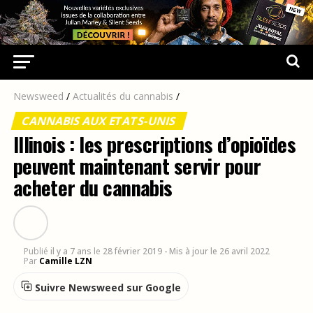
Newsweed
/
Actualités du cannabis
/
CANNABIS AUX ETATS-UNIS
Illinois : les prescriptions d’opioïdes
peuvent maintenant servir pour
acheter du cannabis
Publié
il y a 7 ans
le
28 février 2019
- Mis à jour le 26 avril 2022
Par
Camille LZN
Suivre Newsweed sur Google