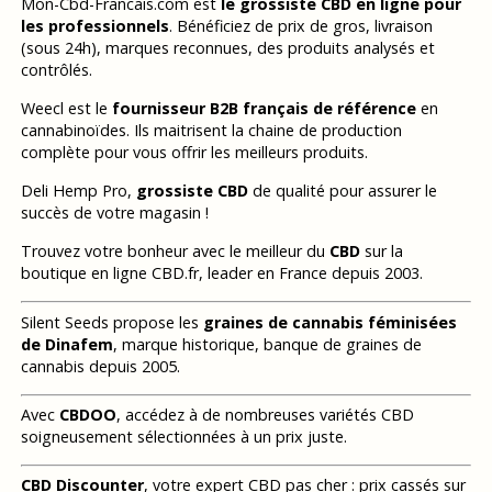
Mon-Cbd-Francais.com est
le grossiste CBD en ligne pour
les professionnels
. Bénéficiez de prix de gros, livraison
(sous 24h), marques reconnues, des produits analysés et
contrôlés.
Weecl est le
fournisseur B2B français de référence
en
cannabinoïdes. Ils maitrisent la chaine de production
complète pour vous offrir les meilleurs produits.
Deli Hemp Pro,
grossiste CBD
de qualité pour assurer le
succès de votre magasin !
Trouvez votre bonheur avec le meilleur du
CBD
sur la
boutique en ligne CBD.fr, leader en France depuis 2003.
Silent Seeds propose les
graines de cannabis féminisées
de Dinafem
, marque historique, banque de graines de
cannabis depuis 2005.
Avec
CBDOO
, accédez à de nombreuses variétés CBD
soigneusement sélectionnées à un prix juste.
CBD Discounter
, votre expert CBD pas cher : prix cassés sur