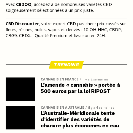
Avec
CBDOO
, accédez à de nombreuses variétés CBD
soigneusement sélectionnées à un prix juste.
CBD Discounter
, votre expert CBD pas cher : prix cassés sur
fleurs, résines, huiles, vapes et dérivés : 10-OH-HHC, CBDP,
CBG9, CBDX… Qualité Premium et livraison en 24H.
TRENDING
CANNABIS EN FRANCE
il y a 2 semaines
L’amende « cannabis » portée à
500 euros par la loi RIPOST
CANNABIS EN AUSTRALIE
il y a 4 semaines
L’Australie-Méridionale tente
d’identifier des variétés de
chanvre plus économes en eau