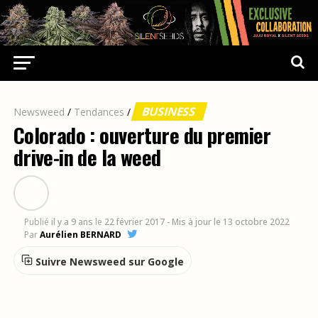
BUSINESS
Newsweed
/
Tendances
/
Colorado : ouverture du premier
drive-in de la weed
Publié
il y a 9 ans
le
22 février 2017
- Mis à jour le 13 octobre 2022
Par
Aurélien BERNARD
Suivre Newsweed sur Google