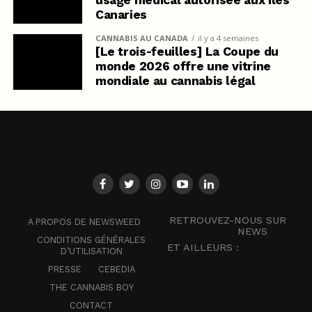
Canaries
CANNABIS AU CANADA
il y a 4 semaines
[Le trois-feuilles] La Coupe du
monde 2026 offre une vitrine
mondiale au cannabis légal
RETROUVEZ-NOUS SUR
A PROPOS DE NEWSWEED
NEWS
CONDITIONS GÉNÉRALES
ET AILLEURS :
D’UTILISATION
PRESSE
CEBEDIA
THE CANNABIS BOY
CONTACT