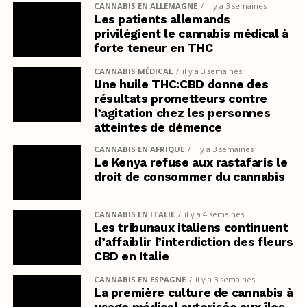
CANNABIS EN ALLEMAGNE
il y a 3 semaines
Les patients allemands
privilégient le cannabis médical à
forte teneur en THC
CANNABIS MÉDICAL
il y a 3 semaines
Une huile THC:CBD donne des
résultats prometteurs contre
l’agitation chez les personnes
atteintes de démence
CANNABIS EN AFRIQUE
il y a 3 semaines
Le Kenya refuse aux rastafaris le
droit de consommer du cannabis
CANNABIS EN ITALIE
il y a 4 semaines
Les tribunaux italiens continuent
d’affaiblir l’interdiction des fleurs
CBD en Italie
CANNABIS EN ESPAGNE
il y a 3 semaines
La première culture de cannabis à
usage médical autorisée aux îles