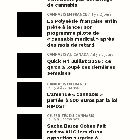
de cannabis
CANNABIS EN FRANCE
il y a 2 jours
La Polynésie française enfin
prête à lancer son
programme pilote de
« cannabis médical » après
des mois de retard
CANNABIS AU CANADA
il y a 3 jours
Quick Hit Juillet 2026 : ce
qu’on a loupé ces dernières
semaines
CANNABIS EN FRANCE
il y a 2 semaines
L’amende « cannabis »
portée à 500 euros par la loi
RIPOST
CÉLÉBRITÉS DU CANNABIS
il y a 2 semaines
Sacha Baron Cohen fait
revivre Ali G lors d’une
apparition surprise à