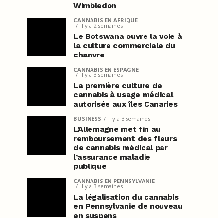
Wimbledon
CANNABIS EN AFRIQUE
il y a 2 semaines
Le Botswana ouvre la voie à
la culture commerciale du
chanvre
CANNABIS EN ESPAGNE
il y a 3 semaines
La première culture de
cannabis à usage médical
autorisée aux îles Canaries
BUSINESS
il y a 3 semaines
L’Allemagne met fin au
remboursement des fleurs
de cannabis médical par
l’assurance maladie
publique
CANNABIS EN PENNSYLVANIE
il y a 3 semaines
La légalisation du cannabis
en Pennsylvanie de nouveau
en suspens