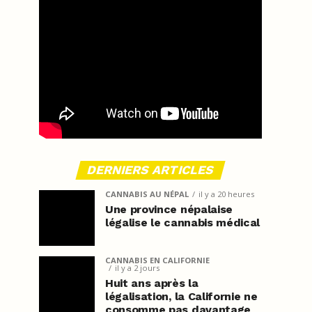
DERNIERS ARTICLES
CANNABIS AU NÉPAL
il y a 20 heures
Une province népalaise
légalise le cannabis médical
CANNABIS EN CALIFORNIE
il y a 2 jours
Huit ans après la
légalisation, la Californie ne
consomme pas davantage