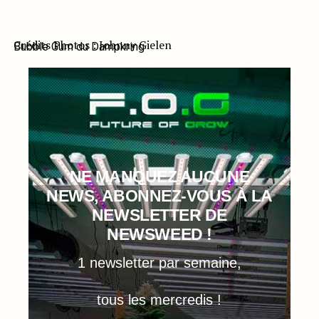
Crédits Photos : Johnny Gielen
Bubble Gum du Dampkring
NE MANQUEZ AUCUNE
NEWS, ABONNEZ-VOUS À LA
NEWSLETTER DE
NEWSWEED !
1 newsletter par semaine,
tous les mercredis !