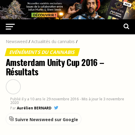
Newsweed
/
Actualités du cannabis
/
EVÉNÉMENTS DU CANNABIS
Amsterdam Unity Cup 2016 –
Résultats
Publié
il y a 10 ans
le
29 novembre 2016
- Mis à jour le 3 novembre
2020
Par
Aurélien BERNARD
Suivre Newsweed sur Google