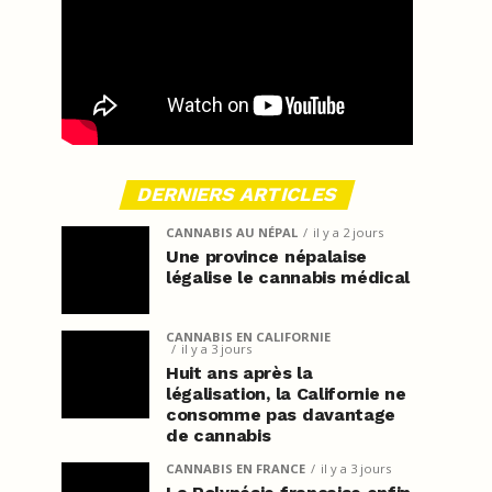
DERNIERS ARTICLES
CANNABIS AU NÉPAL
il y a 2 jours
Une province népalaise
légalise le cannabis médical
CANNABIS EN CALIFORNIE
il y a 3 jours
Huit ans après la
légalisation, la Californie ne
consomme pas davantage
de cannabis
CANNABIS EN FRANCE
il y a 3 jours