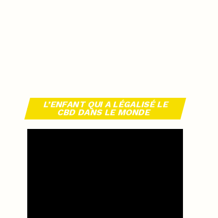
L’ENFANT QUI A LÉGALISÉ LE
CBD DANS LE MONDE