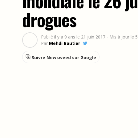
mondiale le 26 ju
drogues
Publié
il y a 9 ans
le
21 juin 2017
- Mis à jour le 
Par
Mehdi Bautier
Suivre Newsweed sur Google