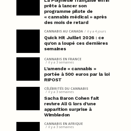
La Polynésie française enfin
prête à lancer son
programme pilote de
« cannabis médical » après
des mois de retard
CANNABIS AU CANADA
il y a 4 jours
Quick Hit Juillet 2026 : ce
qu’on a loupé ces dernières
semaines
CANNABIS EN FRANCE
il y a 3 semaines
L’amende « cannabis »
portée à 500 euros par la loi
RIPOST
CÉLÉBRITÉS DU CANNABIS
il y a 3 semaines
Sacha Baron Cohen fait
revivre Ali G lors d’une
apparition surprise à
Wimbledon
CANNABIS EN AFRIQUE
il y a 3 semaines