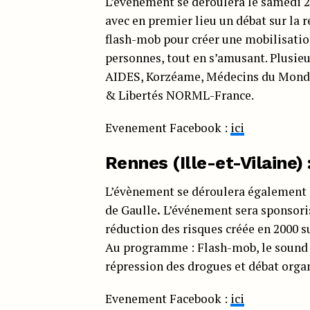
L’événement se déroulera le samedi 2
avec en premier lieu un débat sur la r
flash-mob pour créer une mobi
lisati
personnes, tout en s’amusant. Plusie
AIDES, Korzéame, Médecins du Monde
& Libertés NORML-France.
Evenement Facebook :
ici
Rennes (Ille-et-Vilaine) 
L’évènement se déroulera également le
de Gaulle
.
L’événement sera sponsoris
réduction des risques créée en 2000 s
Au programme : Flash-mob, le sound s
répression des drogues et débat organ
Evenement Facebook :
ici