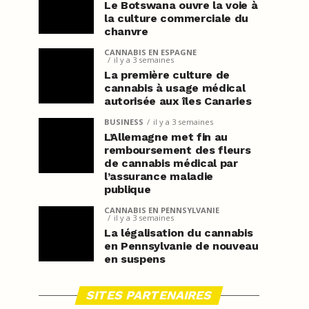
Le Botswana ouvre la voie à
la culture commerciale du
chanvre
CANNABIS EN ESPAGNE
il y a 3 semaines
La première culture de
cannabis à usage médical
autorisée aux îles Canaries
BUSINESS
il y a 3 semaines
L’Allemagne met fin au
remboursement des fleurs
de cannabis médical par
l’assurance maladie
publique
CANNABIS EN PENNSYLVANIE
il y a 3 semaines
La légalisation du cannabis
en Pennsylvanie de nouveau
en suspens
SITES PARTENAIRES