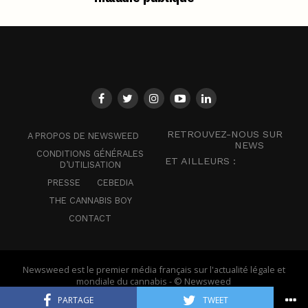
RETROUVEZ-NOUS SUR
A PROPOS DE NEWSWEED
NEWS
CONDITIONS GÉNÉRALES
ET AILLEURS :
D’UTILISATION
PRESSE
CEBEDIA
THE CANNABIS BOY
CONTACT
Newsweed est le premier média français sur l'actualité légale et
mondiale du cannabis - © Newsweed
PARTAGE
TWEET
Français