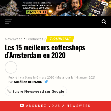
TOURISME
Newsweed
/
Tendances
/
Les 15 meilleurs coffeeshops
d’Amsterdam en 2020
Publié
il y a 6 ans
le
6 mars 2020
- Mis à jour le 14 janvier 2021
Par
Aurélien BERNARD
Suivre Newsweed sur Google
ABONNEZ-VOUS À NEWSWEED