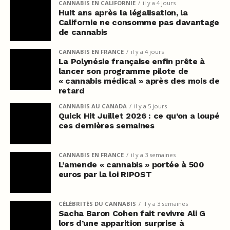
CANNABIS EN CALIFORNIE
il y a 4 jours
Huit ans après la légalisation, la
Californie ne consomme pas davantage
de cannabis
CANNABIS EN FRANCE
il y a 4 jours
La Polynésie française enfin prête à
lancer son programme pilote de
« cannabis médical » après des mois de
retard
CANNABIS AU CANADA
il y a 5 jours
Quick Hit Juillet 2026 : ce qu’on a loupé
ces dernières semaines
CANNABIS EN FRANCE
il y a 3 semaines
L’amende « cannabis » portée à 500
euros par la loi RIPOST
CÉLÉBRITÉS DU CANNABIS
il y a 3 semaines
Sacha Baron Cohen fait revivre Ali G
lors d’une apparition surprise à