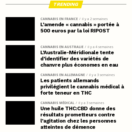
TRENDING
CANNABIS EN FRANCE
il y a 2 semaines
L’amende « cannabis » portée à
500 euros par la loi RIPOST
CANNABIS EN AUSTRALIE
il y a 4 semaines
L’Australie-Méridionale tente
d’identifier des variétés de
chanvre plus économes en eau
CANNABIS EN ALLEMAGNE
il y a 3 semaines
Les patients allemands
privilégient le cannabis médical à
forte teneur en THC
CANNABIS MÉDICAL
il y a 3 semaines
Une huile THC:CBD donne des
résultats prometteurs contre
l’agitation chez les personnes
atteintes de démence