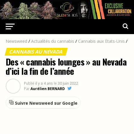
Newsweed
/
Actualités du cannabis
/
Cannabis aux Etats-Unis
/
CANNABIS AU NEVADA
Des « cannabis lounges » au Nevada
d’ici la fin de l’année
Publié
il y a 4 ans
le
30 juin 2022
Par
Aurélien BERNARD
Suivre Newsweed sur Google