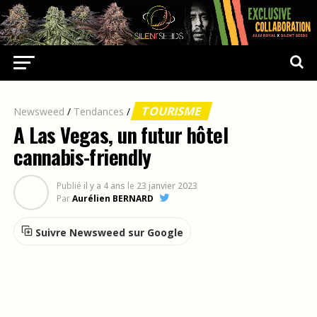
TOURISME
Newsweed
/
Tendances
/
A Las Vegas, un futur hôtel
cannabis-friendly
Publié
il y a 4 ans
le
23 janvier 2023
Par
Aurélien BERNARD
Suivre Newsweed sur Google