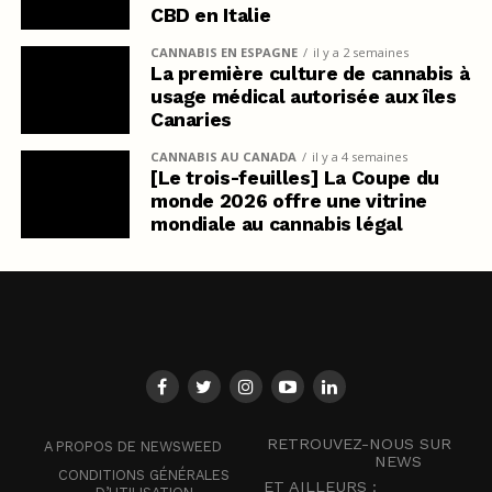
CBD en Italie
CANNABIS EN ESPAGNE
il y a 2 semaines
La première culture de cannabis à
usage médical autorisée aux îles
Canaries
CANNABIS AU CANADA
il y a 4 semaines
[Le trois-feuilles] La Coupe du
monde 2026 offre une vitrine
mondiale au cannabis légal
RETROUVEZ-NOUS SUR
A PROPOS DE NEWSWEED
NEWS
CONDITIONS GÉNÉRALES
ET AILLEURS :