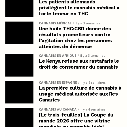
Les patients allemands
privilégient le cannabis médical à
forte teneur en THC
CANNABIS MÉDICAL
il y a 3 semaines
Une huile THC:CBD donne des
résultats prometteurs contre
l’agitation chez les personnes
atteintes de démence
CANNABIS EN AFRIQUE
il y a 3 semaines
Le Kenya refuse aux rastafaris le
droit de consommer du cannabis
CANNABIS EN ESPAGNE
il y a 3 semaines
La première culture de cannabis à
usage médical autorisée aux îles
Canaries
CANNABIS AU CANADA
il y a 4 semaines
[Le trois-feuilles] La Coupe du
monde 2026 offre une vitrine
mondiale au cannabis légal