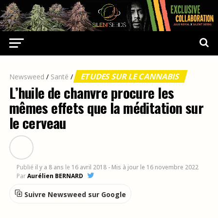
ETUDES SUR LE CANNABIS
Newsweed
/
Santé
/
L’huile de chanvre procure les
mêmes effets que la méditation sur
le cerveau
Publié
il y a 8 ans
le
16 avril 2018
- Mis à jour le 16 novembre 2022
Par
Aurélien BERNARD
Suivre Newsweed sur Google