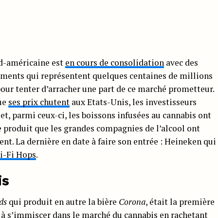
rd-américaine est
en cours de consolidation
avec des
sements qui représentent quelques centaines de millions
 pour tenter d’arracher une part de ce marché prometteur.
ue
ses prix chutent
aux Etats-Unis, les investisseurs
et, parmi ceux-ci, les boissons infusées au cannabis ont
de produit que les grandes compagnies de l’alcool ont
nt. La dernière en date à faire son entrée : Heineken qui
i-Fi Hops
.
is
ds
qui produit en autre la bière
Corona
, était la première
 à
s’immiscer dans le marché
du cannabis en rachetant