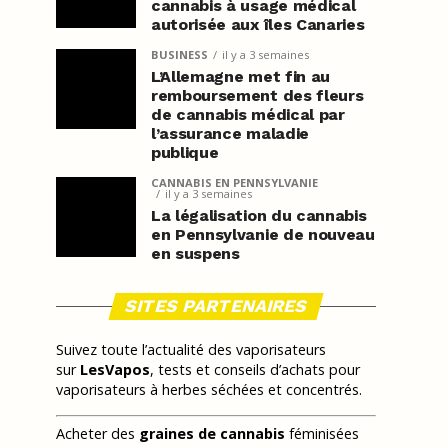
cannabis à usage médical
autorisée aux îles Canaries
BUSINESS
il y a 3 semaines
L’Allemagne met fin au
remboursement des fleurs
de cannabis médical par
l’assurance maladie
publique
CANNABIS EN PENNSYLVANIE
il y a 3 semaines
La légalisation du cannabis
en Pennsylvanie de nouveau
en suspens
SITES PARTENAIRES
Suivez toute l’actualité des vaporisateurs
sur
LesVapos
, tests et conseils d’achats pour
vaporisateurs à herbes séchées et concentrés.
Acheter des
graines de cannabis
féminisées