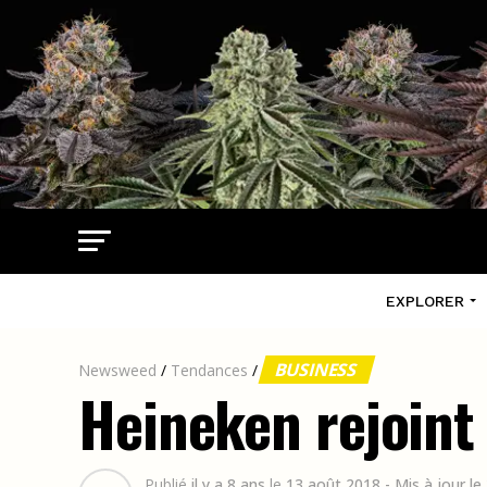
EXPLORER
BUSINESS
Newsweed
/
Tendances
/
Heineken rejoint
Publié
il y a 8 ans
le
13 août 2018
- Mis à jour l