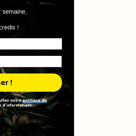
r semaine,
credis !
ultez notre
politique de
 d’informations.