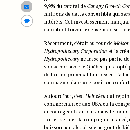
9,9% du capital de
Canopy Growth Co
millions de dette convertible qui ser
intérêts. Cet investissement marquait
comptent travailler ensemble sur la 
Récemment, c’était au tour de
Molson
Hydropothecary Corporation
et la créa
Hydropothecary
ne fasse pas partie d
son accord avec le Québec qui a opté 
de lui son principal fournisseur (à ha
compagnie dans une position confortab
Aujourd’hui, c’est
Heineken
qui rejoin
commercialisée aux USA où la compag
encourageants ailleurs dans le monde,
juillet dernier, la compagnie a lancé,
boisson non alcoolisée au gout de biè